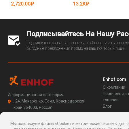
5081555)
2,720.00₽
13.2K₽
Подписывайтесь На Нашу Ра
Подпишитесь на нашу рассылку, чтобы получать последн
выгодные предложения прямо на ваш почтовый ящик.
Enhof.com
О компании
Перечень за
Информационная платформа
товаров
, 24, Макаренко, Сочи, Краснодарский
Блог
край 354003, Россия
support@enhof.com
http://enhof.com
Мы используем файлы «Cookie» и метрические системы для с