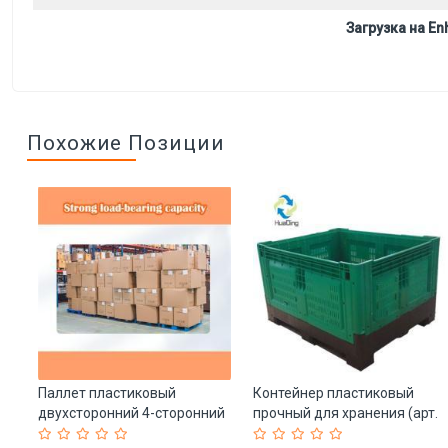
Загрузка на Enh
Похожие Позиции
Паллет пластиковый
Контейнер пластиковый
двухсторонний 4-сторонний
прочный для хранения (арт.
т.
HDPE для логистики (арт. 25-
25-5081816)