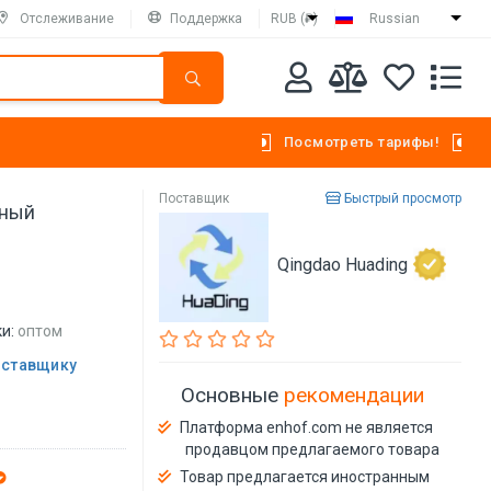
Отслеживание
Поддержка
RUB (₽)
Russian
Посмотреть тарифы!
Поставщик
Быстрый просмотр
чный
Qingdao Huading
и:
оптом
оставщику
Основные
рекомендации
Платформа enhof.com не является
продавцом предлагаемого товара
Товар предлагается иностранным