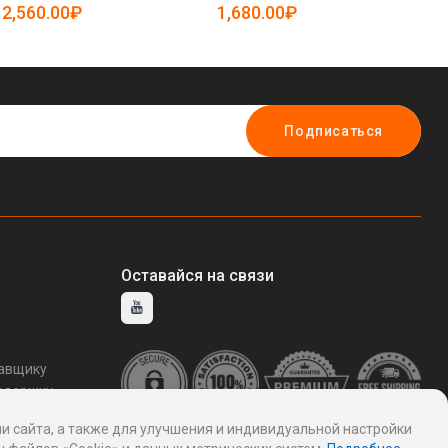
5081678)
5081869)
50
2,560.00₽
1,680.00₽
1
Подписаться
Оставайся на связи
тавщику
ддержку
и сайта, а также для улучшения и индивидуальной настройки