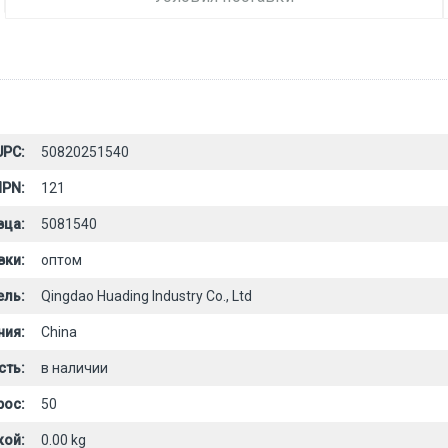
UPC:
50820251540
PN:
121
вца:
5081540
вки:
оптом
ель:
Qingdao Huading Industry Co., Ltd
ния:
China
сть:
в наличии
рос:
50
кой:
0.00 kg