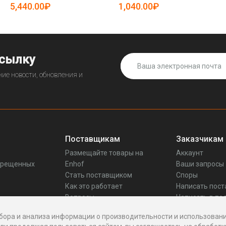
5,440.00₽
1,040.00₽
ссылку
ие новости, обновления и
Поставщикам
Заказчикам
Размещайте товары на
Аккаунт
прещенных
Enhof
Ваши запросы
Стать поставщиком
Споры
Как это работает
Написать пос
Вопросы
Написать в по
Реквизиты
бора и анализа информации о производительности и использовани