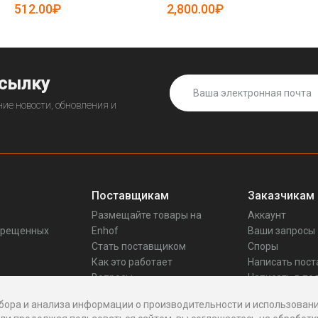
512.00₽
2,800.00₽
ссылку
ие новости, обновления и
Поставщикам
Заказчикам
Размещайте товары на
Аккаунт
прещенных
Enhof
Ваши запросы
Стать поставщиком
Споры
Как это работает
Написать пос
Вопросы
Написать в по
Реквизиты
бора и анализа информации о производительности и использовани