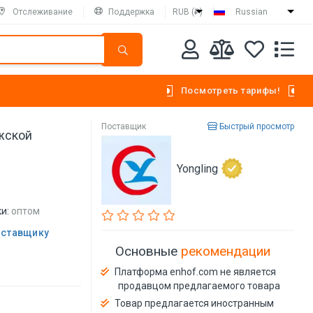
Отслеживание
Поддержка
RUB (₽)
Russian
Посмотреть тарифы!
Поставщик
Быстрый просмотр
жской
Yongling
и:
оптом
оставщику
Основные
рекомендации
Платформа enhof.com не является
продавцом предлагаемого товара
Товар предлагается иностранным