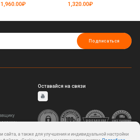
эффектом (арт. 25-5086336)
1,960.00₽
1,320.00₽
4
Подписаться
Оставайся на связи
тавщику
ддержку
и сайта, а также для улучшения и индивидуальной настройки