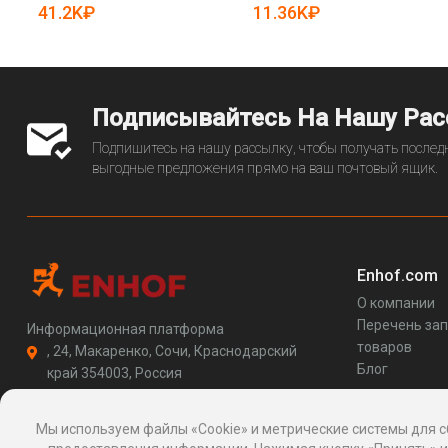
25-5086501)
41.2K₽
11.36K₽
Подписывайтесь На Нашу Ра
Подпишитесь на нашу рассылку, чтобы получать последн
выгодные предложения прямо на ваш почтовый ящик.
Enhof.com
О компании
Перечень за
Информационная платформа
товаров
, 24, Макаренко, Сочи, Краснодарский
Блог
край 354003, Россия
support@enhof.com
http://enhof.com
Мы используем файлы «Cookie» и метрические системы для с