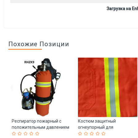
Загрузка на Enh
Похожие Позиции
ая
Респиратор пожарный с
Костюм защитный
положительным давлением
огнеупорный для
-
RHZK9 (арт. 25-5086507)
экстренного спасения (арт.