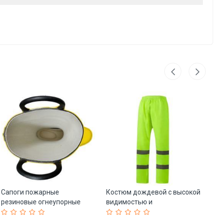
Сапоги пожарные
Костюм дождевой с высокой
Ко
резиновые огнеупорные
видимостью и
а
желтые (арт. 25-5086350)
светоотражающим
по