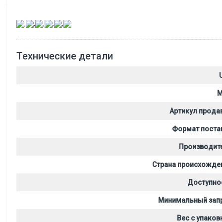
,
,
,
,
,
Технические детали
M
Артикул прода
Формат поста
Производит
Страна происхожде
Доступно
Минимальный зап
Вес с упаков