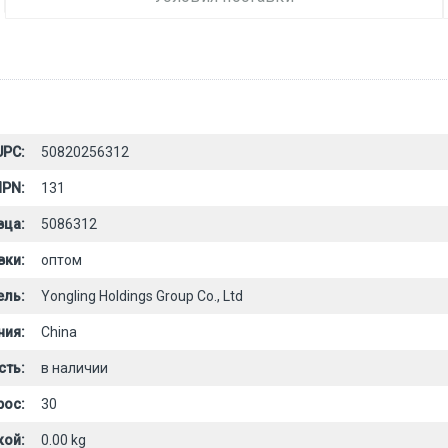
UPC:
50820256312
PN:
131
вца:
5086312
вки:
оптом
ель:
Yongling Holdings Group Co., Ltd
ния:
China
сть:
в наличии
рос:
30
кой:
0.00 kg