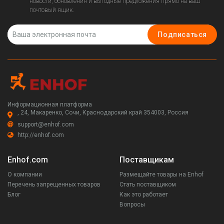
новости, обновления и выгодные предложения прямо на ваш
почтовый ящик.
Подписаться
Информационная платформа
, 24, Макаренко, Сочи, Краснодарский край 354003, Россия
support@enhof.com
http://enhof.com
Enhof.com
Поставщикам
О компании
Размещайте товары на Enhof
Перечень запрещенных товаров
Стать поставщиком
Блог
Как это работает
Вопросы