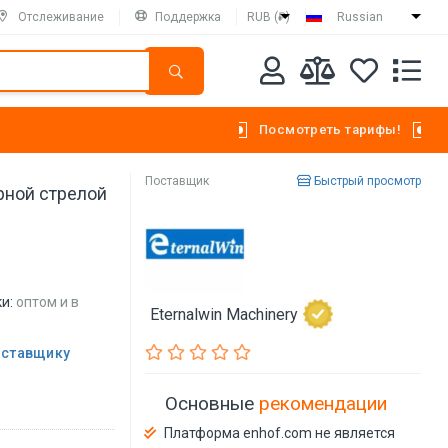
Отслеживание
Поддержка
RUB (₽)
Russian
Посмотреть тарифы!
Поставщик
Быстрый просмотр
рной стрелой
и:
оптом и в
Eternalwin Machinery
оставщику
Основные
рекомендации
Платформа enhof.com не является