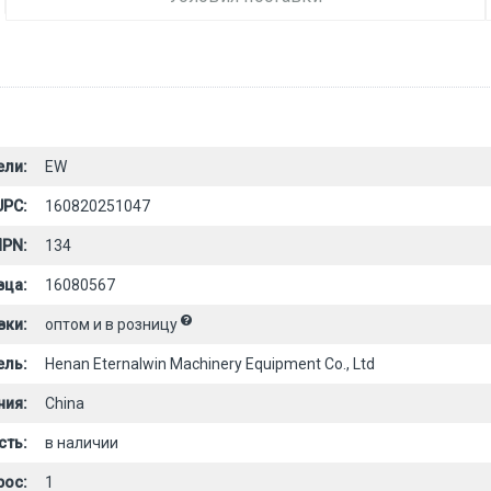
ели:
EW
UPC:
160820251047
PN:
134
вца:
16080567
вки:
оптом и в розницу
ель:
Henan Eternalwin Machinery Equipment Co., Ltd
ния:
China
сть:
в наличии
рос:
1