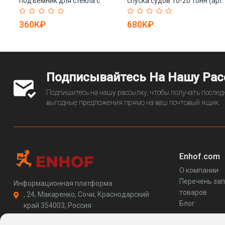
подъемник для стекла с
спуска судов 10-20 тонн (арт.
присосками (арт. 25-
25-19081035)
19081134)
360K₽
680K₽
Подписывайтесь На Нашу Ра
Подпишитесь на нашу рассылку, чтобы получать последн
выгодные предложения прямо на ваш почтовый ящик.
Enhof.com
О компании
Перечень за
Информационная платформа
товаров
, 24, Макаренко, Сочи, Краснодарский
Блог
край 354003, Россия
support@enhof.com