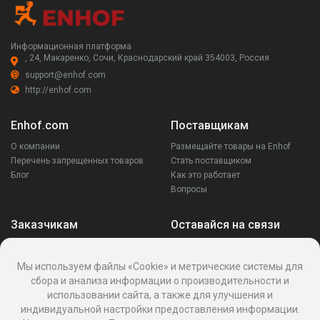
Информационная платформа
, 24, Макаренко, Сочи, Краснодарский край 354003, Россия
support@enhof.com
http://enhof.com
Enhof.com
Поставщикам
О компании
Размещайте товары на Enhof
Перечень запрещенных товаров
Стать поставщиком
Блог
Как это работает
Вопросы
Заказчикам
Оставайся на связи
Аккаунт
Ваши запросы
Мы используем файлы «Cookie» и метрические системы для
Споры
сбора и анализа информации о производительности и
Написать поставщику
использовании сайта, а также для улучшения и
Написать в поддержку
индивидуальной настройки предоставления информации.
Реквизиты