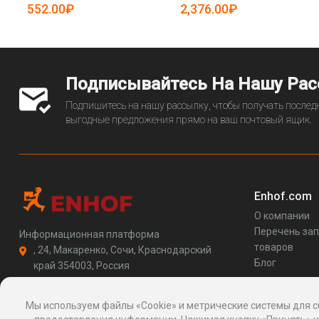
19083675)
552.00₽
2,376.00₽
Подписывайтесь На Нашу Ра
Подпишитесь на нашу рассылку, чтобы получать последн
выгодные предложения прямо на ваш почтовый ящик.
Enhof.com
О компании
Перечень за
Информационная платформа
товаров
, 24, Макаренко, Сочи, Краснодарский
Блог
край 354003, Россия
support@enhof.com
http://enhof.com
Мы используем файлы «Cookie» и метрические системы для с