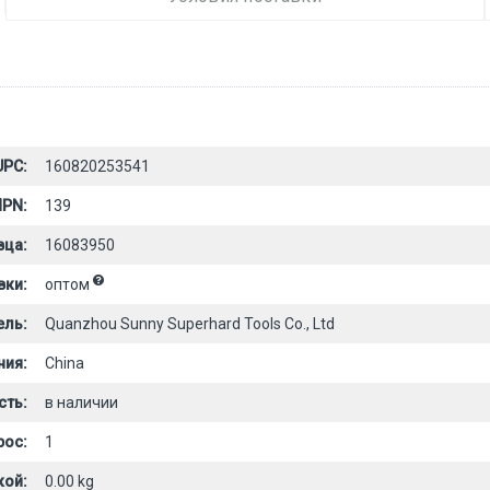
UPC:
160820253541
PN:
139
вца:
16083950
вки:
оптом
ель:
Quanzhou Sunny Superhard Tools Co., Ltd
ния:
China
сть:
в наличии
рос:
1
кой:
0.00 kg