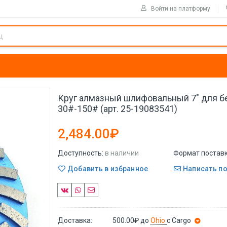
Войти на платформу
Круг алмазный шлифовальный 7" для б
30#-150# (арт. 25-19083541)
2,484.00₽
Доступность:
в наличии
Формат поставк
Добавить в избранное
Написать п
Доставка:
500.00₽
до
Ohio
с Cargo