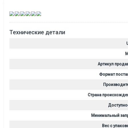
,
,
,
,
,
Технические детали
M
Артикул прода
Формат поста
Производит
Страна происхожде
Доступно
Минимальный зап
Вес с упаков