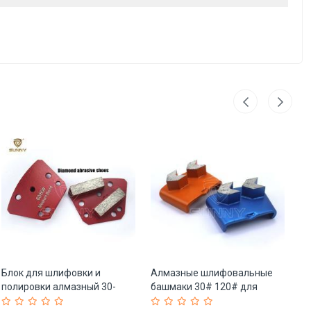
Блок для шлифовки и
Алмазные шлифовальные
Д
полировки алмазный 30-
башмаки 30# 120# для
ал
220# для гранита (арт. 25-
бетона (арт. 25-19083785)
по