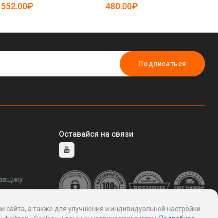
19083811)
19
552.00₽
480.00₽
7
Подписаться
Оставайся на связи
тавщику
ддержку
и сайта, а также для улучшения и индивидуальной настройки