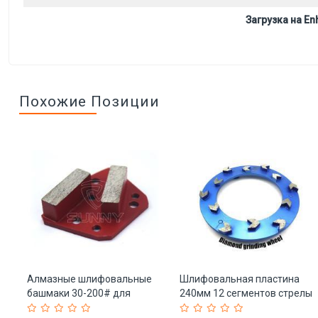
Загрузка на Enh
Похожие Позиции
мм
Алмазные шлифовальные
Шлифовальная пластина
башмаки 30-200# для
240мм 12 сегментов стрелы
3)
полировки бетона (арт. 25-
(арт. 25-19083654)