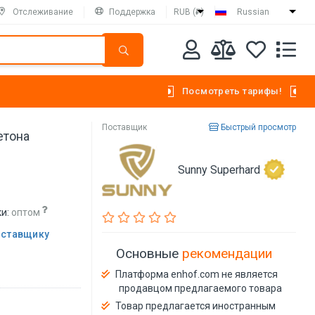
Отслеживание
Поддержка
RUB (₽)
Russian
Посмотреть тарифы!
Поставщик
Быстрый просмотр
етона
Sunny Superhard
и:
оптом
оставщику
Основные
рекомендации
Платформа enhof.com не является
продавцом предлагаемого товара
Товар предлагается иностранным