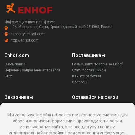
Информационная платформа
, 24, Макаренко, Сочи, Краснодарский край 354003, Россия
support@enhof.com
http://enhof.com
Enhof.com
Поставщикам
О компании
Размещайте товары на Enhof
Перечень запрещенных товаров
Стать поставщиком
Блог
Как это работает
Вопросы
Заказчикам
Оставайся на связи
Аккаунт
Ваши запросы
Мы используем файлы «Cookie» и метрические системы для
Споры
сбора и анализа информации о производительности и
Написать поставщику
использовании сайта, а также для улучшения и
Написать в поддержку
индивидуальной настройки предоставления информации.