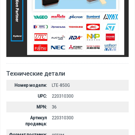
Технические детали
Номер модели:
LTE-850G
UPC:
220310300
MPN:
36
Артикул
220310300
продавца:
Формат поставки:
оптом