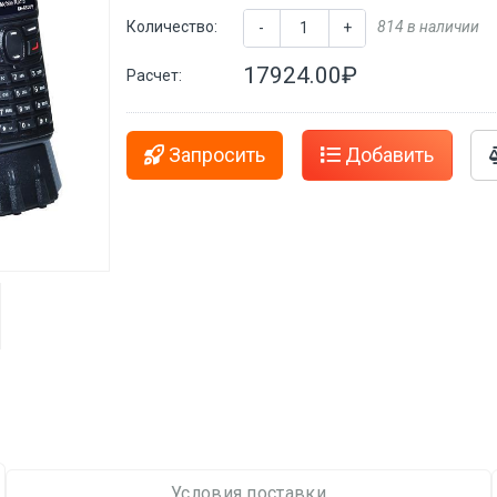
Количество:
814 в наличии
-
+
17924.00₽
Расчет:
Запросить
Добавить
Условия поставки