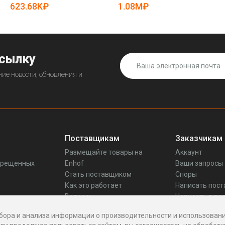
623.68K₽
1.08M₽
ссылку
ие новости, обновления и
Поставщикам
Заказчикам
Размещайте товары на
Аккаунт
прещенных
Enhof
Ваши запросы
Стать поставщиком
Споры
Как это работает
Написать пос
Вопросы
Написать в по
Реквизиты
бора и анализа информации о производительности и использовани