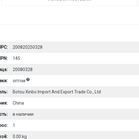
UPC:
200820250328
PN:
145
вца:
20080328
вки:
оптом
ель:
Botou Xinbo Import And Export Trade Co., Ltd
ния:
China
сть:
в наличии
рос:
1
кой:
0.00 kg