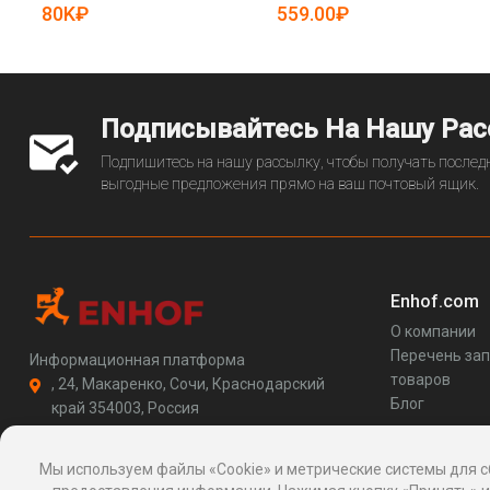
(арт. 25-19082631)
80K₽
559.00₽
Подписывайтесь На Нашу Ра
Подпишитесь на нашу рассылку, чтобы получать последн
выгодные предложения прямо на ваш почтовый ящик.
Enhof.com
О компании
Перечень за
Информационная платформа
товаров
, 24, Макаренко, Сочи, Краснодарский
Блог
край 354003, Россия
support@enhof.com
http://enhof.com
Мы используем файлы «Cookie» и метрические системы для с