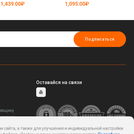
19082588)
19082479)
та
1,439.00₽
1,095.00₽
2
19
Подписаться
Оставайся на связи
тавщику
ддержку
и сайта, а также для улучшения и индивидуальной настройки