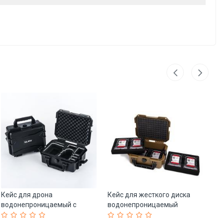
Кейс для дрона
Кейс для жесткого диска
Ке
водонепроницаемый с
водонепроницаемый
уд
пеной GLARY (арт. 25-
ударопрочный (арт. 25-
п