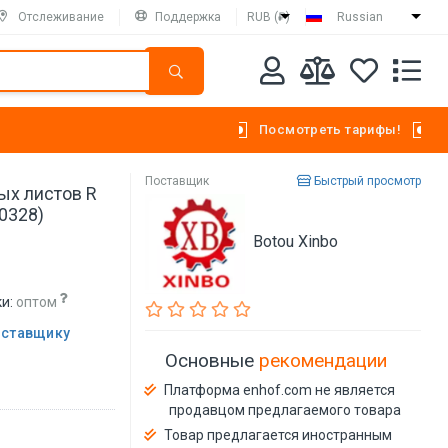
Отслеживание
Поддержка
RUB (₽)
Russian
Посмотреть тарифы!
Поставщик
Быстрый просмотр
ых листов R
80328)
Botou Xinbo
и:
оптом
оставщику
Основные
рекомендации
Платформа enhof.com не является
продавцом предлагаемого товара
Товар предлагается иностранным