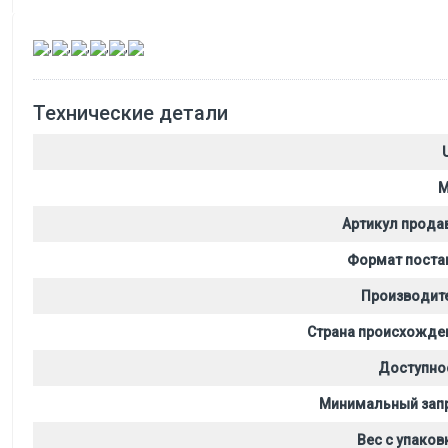
,
,
,
,
,
Технические детали
M
Артикул прода
Формат поста
Производит
Страна происхожде
Доступно
Минимальный зап
Вес с упаков