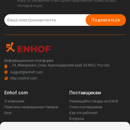
новости, обновления и выгодные предложения прямо на ваш
почтовый ящик.
Подписаться
Информационная платформа
, 24, Макаренко, Сочи, Краснодарский край 354003, Россия
support@enhof.com
http://enhof.com
Enhof.com
Поставщикам
О компании
Размещайте товары на Enhof
Перечень запрещенных товаров
Стать поставщиком
Блог
Как это работает
Вопросы