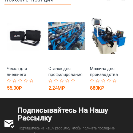
Чехол для
Станок для
Машина для
внешнего
профилирования
производства
жесткого диска
CZU Purlin 2023,
стальных
ударопрочный
сменный (арт. 25-
каркасов XINBO
55.00₽
2.24M₽
880K₽
(арт. 25-19082720)
18080188)
Light Gauge (арт.
)
25-18080357)
Подписывайтесь На Нашу
Рассылку
Подпишитесь на нашу рассылку, чтобы получать последние