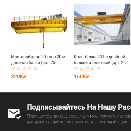
Мостовой кран 20 тонн 20 м
Кран-балка 20Т с двойной
нн
двойная балка (арт. 25-
балкой и тележкой (арт. 25-
19081268)
19081182)
320K₽
160K₽
Подписывайтесь На Нашу Ра
Подпишитесь на нашу рассылку, чтобы получать последн
выгодные предложения прямо на ваш почтовый ящик.