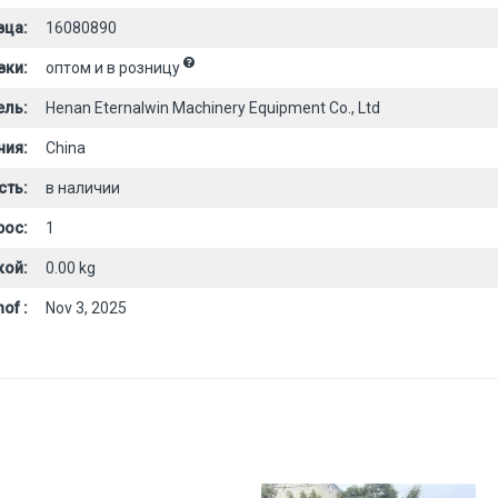
вца:
16080890
вки:
оптом и в розницу
ель:
Henan Eternalwin Machinery Equipment Co., Ltd
ния:
China
сть:
в наличии
рос:
1
кой:
0.00 kg
of :
Nov 3, 2025