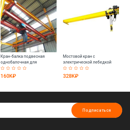
Кран-балка подвесная
Мостовой кран с
Гр
однобалочная для
электрической лебедкой
ги
помещений (арт. 25-
20м (арт. 25-19081369)
ко
19081280)
19
160K₽
328K₽
4
Подписаться