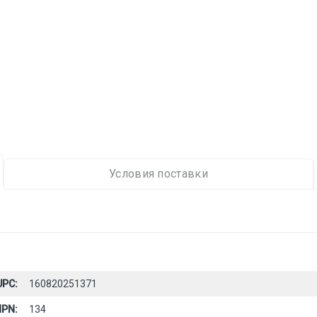
Условия поставки
UPC:
160820251371
PN:
134