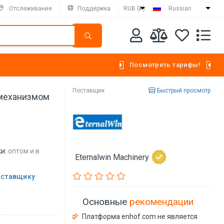
Отслеживание
Поддержка
RUB (₽)
Russian
Посмотреть тарифы!
Поставщик
Быстрый просмотр
 механизмом
и:
оптом и в
Eternalwin Machinery
оставщику
Основные
рекомендации
Платформа enhof.com не является