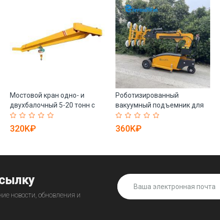
Мостовой кран одно- и
Роботизированный
двухбалочный 5-20 тонн с
вакуумный подъемник для
мотором и редуктором (арт.
стекла 300-800кг (арт. 25-
25-19081375)
19081208)
320K₽
360K₽
ссылку
ие новости, обновления и