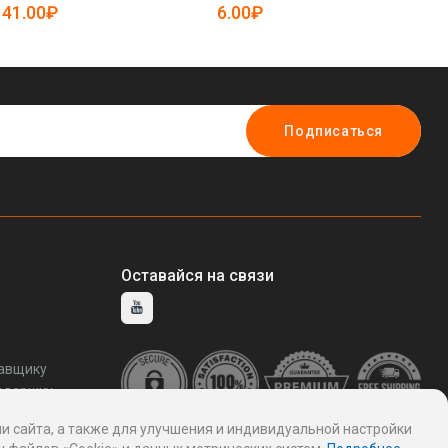
19085404)
19085738)
19
41.00₽
6.00₽
8
Подписаться
Оставайся на связи
тавщику
ддержку
и сайта, а также для улучшения и индивидуальной настройки