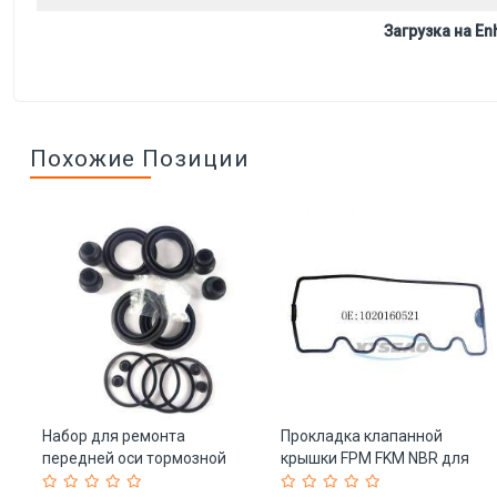
Загрузка на Enh
Похожие Позиции
са
Набор для ремонта
Прокладка клапанной
передней оси тормозной
крышки FPM FKM NBR для
)
системы ISUZU (арт. 25-
BEN-Z (арт. 25-19085487)