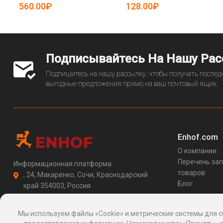
19085752)
560.00₽
128.00₽
Подписывайтесь На Нашу Ра
Подпишитесь на нашу рассылку, чтобы получать последн
выгодные предложения прямо на ваш почтовый ящик.
Enhof.com
О компании
Перечень за
Информационная платформа
товаров
, 24, Макаренко, Сочи, Краснодарский
Блог
край 354003, Россия
support@enhof.com
http://enhof.com
Мы используем файлы «Cookie» и метрические системы для с