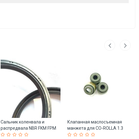
Сальник коленвала и
Клапанная маслосъемная
М
распредвала NBR FKM FPM
манжета для CO-ROLLA 1.3
ре
86*100*10 (арт. 25-
1N 2E 2E-E (арт. 25-
85