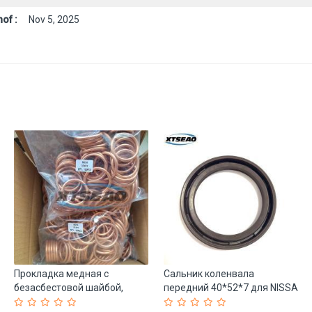
of :
Nov 5, 2025
Прокладка медная с
Сальник коленвала
безасбестовой шайбой,
передний 40*52*7 для NISSA
высокое качество (арт. 25-
(арт. 25-19085613)