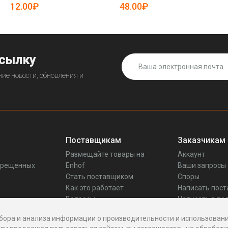
19085651)
12.00₽
48.00₽
ссылку
ие новости, обновления и
Поставщикам
Заказчикам
Размещайте товары на
Аккаунт
прещенных
Enhof
Ваши запросы
Стать поставщиком
Споры
Как это работает
Написать пос
Вопросы
Написать в по
Реквизиты
бора и анализа информации о производительности и использовани