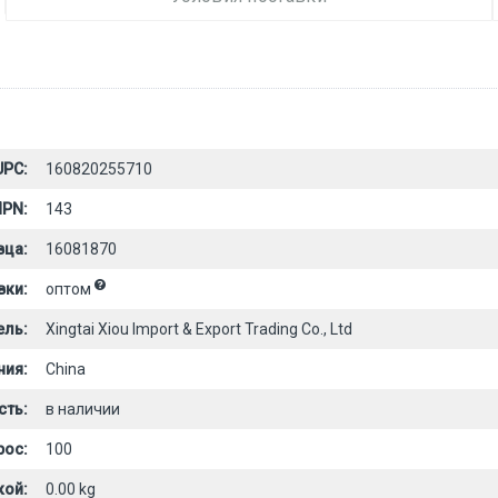
UPC:
160820255710
PN:
143
вца:
16081870
вки:
оптом
ель:
Xingtai Xiou Import & Export Trading Co., Ltd
ния:
China
сть:
в наличии
рос:
100
кой:
0.00 kg