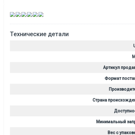
,
,
,
,
,
Технические детали
M
Артикул прода
Формат поста
Производит
Страна происхожде
Доступно
Минимальный зап
Вес с упаков