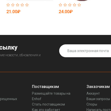
21.00₽
24.00₽
ссылку
ие новости, обновления и
Поставщикам
Заказчикам
Размещайте товары на
Аккаунт
прещенных
Enhof
Ваши запросы
Стать поставщиком
Споры
Как это работает
Написать пос