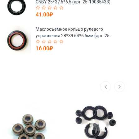
CNBY 25*37.5*6.5 (арт. 25-19085433)
41.00₽
Маслосъемное кольцо рулевого
управления 28*39.64*6.5мм (арт. 25-
19085437)
16.00₽