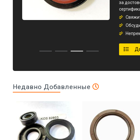
за достов
сертифик
Свяжит
Обсуди
Непрем
Д
Недавно Добавленные