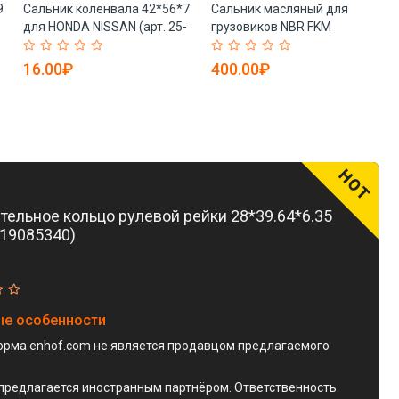
9
Сальник коленвала 42*56*7
Сальник масляный для
для HONDA NISSAN (арт. 25-
грузовиков NBR FKM
19085595)
135x175x18 (арт. 25-
19085596)
16.00₽
400.00₽
HOT
Сальник коленвала ISUZ-U 4JA1 HTCR
50*68*9 (арт. 25-19085630)
тельное кольцо рулевой рейки 28*39.64*6.35
5-19085340)
32.00₽
е особенности
рма enhof.com не является продавцом предлагаемого
предлагается иностранным партнёром. Ответственность