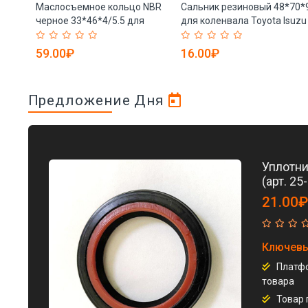
Маслосъемное кольцо NBR
Сальник резиновый 48*70*
.4
черное 33*46*4/5.5 для
для коленвала Toyota Isuzu
5)
Bronco 1967-1996 (арт. 25-
(арт. 25-19085594)
19085601)
59.00₽
16.00₽
Предложение Дня
Уплотни
(арт. 2
21.00₽
Ключевы
Платфо
товара
Товар 