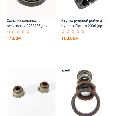
Сальник коленвала
Втулка рулевой рейки для
резиновый 22*34*6 для
Hyundai Elantra 2006 (арт.
авто (арт. 25-19085755)
25-19085754)
14.00₽
160.00₽