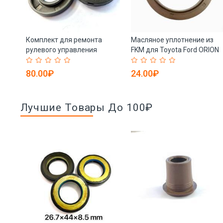
Комплект для ремонта
Масляное уплотнение из
ult
рулевого управления
FKM для Toyota Ford ORION
XTSEAO KOS82803 (арт. 25-
ESCORT (арт. 25-19085756)
19085757)
80.00₽
24.00₽
Лучшие Товары До 100₽