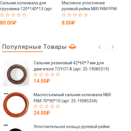
Сальник коленвала для
Масляное уплотнение
Мас
грузовика 120*140*13 (арт.
рулевой рейки NBR FKM FPM
тра
25-19085597)
20*30*5/6 (арт. 25-
30x
19085598)
(ар
80.00₽
8.00₽
40
Популярные Товары
Сальник резиновый 42*60*7 мм для
двигателя TOYOT-A (арт. 25-19085319)
14.00₽
Маслосъемный сальник коленвала NBR
FKM 70*90*10 (арт. 25-19085334)
24.00₽
Уплотнительное кольцо рулевой рейки