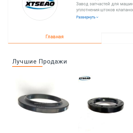
Завод запчастей для машин
уплотнения штоков клапанов
штамповки и другие сопутс
Развернуть
Завод по литью автозапчаст
тормозные колодки и другие
Компания Xingtai Kinglony be
Главная
Завод автозапчастей Qinghe
Лучшие Продажи