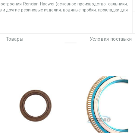
остроения Renxian Haowei (основное производство: сальники,
 и другие резиновые изделия; водяные пробки, прокладки для
твующие товары);
ей Longyao Red Star (в основном производит тормозные диски,
 детали для штамповки);
aring Co., Ltd. (в основном производят все виды подшипников);
Товары
Условия поставки
 Lee (в основном производят авто фильтры).