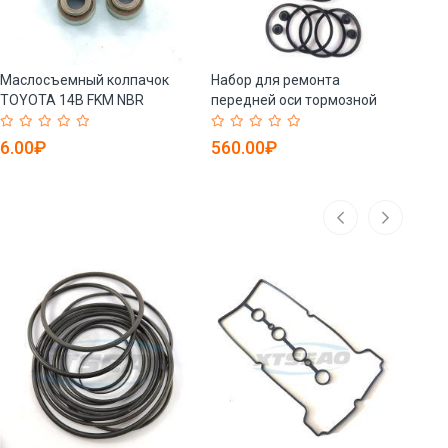
Маслосъемный колпачок
Набор для ремонта
Сал
TOYOTA 14B FKM NBR
передней оси тормозной
34*6
6*10.8/13.6*10.3 (арт. 25-
системы ISUZU (арт. 25-
190
19085753)
19085752)
6.00₽
560.00₽
24