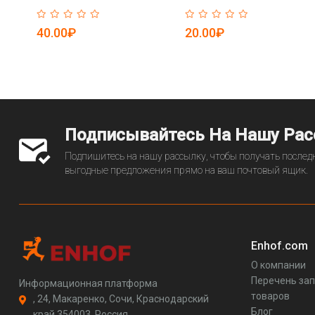
40.00₽
20.00₽
Подписывайтесь На Нашу Ра
Подпишитесь на нашу рассылку, чтобы получать последн
выгодные предложения прямо на ваш почтовый ящик.
Enhof.com
О компании
Перечень за
Информационная платформа
товаров
, 24, Макаренко, Сочи, Краснодарский
Блог
край 354003, Россия