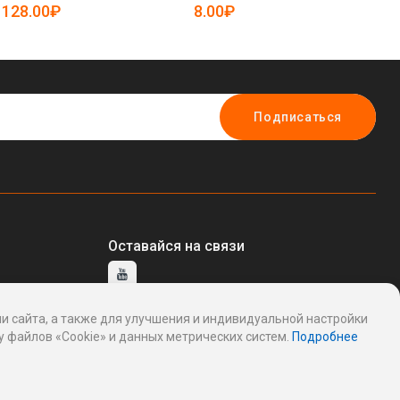
19085300)
19
128.00₽
8.00₽
1
Подписаться
Оставайся на связи
и сайта, а также для улучшения и индивидуальной настройки
тавщику
 файлов «Cookie» и данных метрических систем.
Подробнее
ддержку