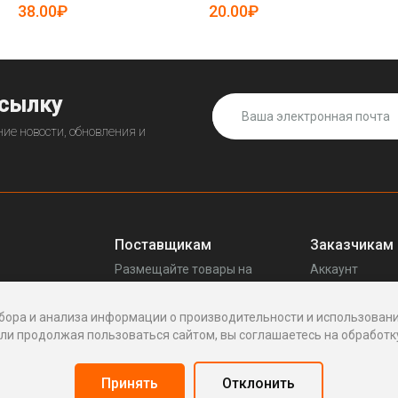
19085514)
38.00₽
20.00₽
ссылку
ие новости, обновления и
Поставщикам
Заказчикам
Размещайте товары на
Аккаунт
прещенных
Enhof
Ваши запросы
Стать поставщиком
Споры
бора и анализа информации о производительности и использовани
Как это работает
Написать пос
и продолжая пользоваться сайтом, вы соглашаетесь на обработку
Вопросы
Написать в по
Реквизиты
Принять
Отклонить