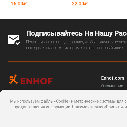
19085400)
16.00₽
22.00₽
Подписывайтесь На Нашу Ра
Подпишитесь на нашу рассылку, чтобы получать последн
выгодные предложения прямо на ваш почтовый ящик.
Enhof.com
О компании
Перечень за
Информационная платформа
товаров
, 24, Макаренко, Сочи, Краснодарский
Мы используем файлы «Cookie» и метрические системы для с
Блог
край 354003, Россия
предоставления информации. Нажимая кнопку «Принять» ил
support@enhof.com
http://enhof.com