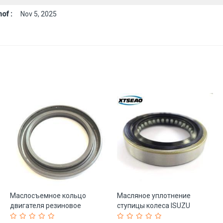
of :
Nov 5, 2025
Маслосъемное кольцо
Масляное уплотнение
двигателя резиновое
ступицы колеса ISUZU
60x80x9 мм (арт. 25-
47*70*12 (арт. 25-19085577)