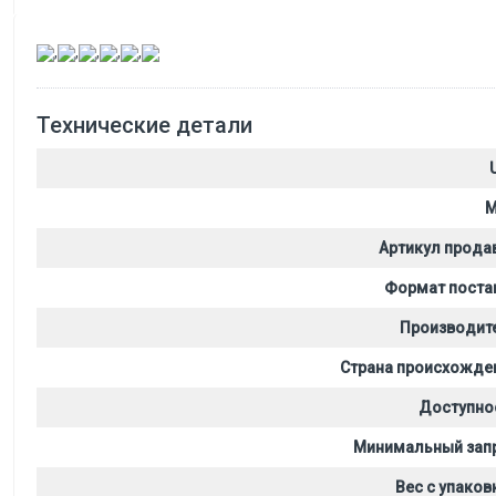
,
,
,
,
,
Технические детали
M
Артикул прода
Формат поста
Производит
Страна происхожде
Доступно
Минимальный зап
Вес с упаков