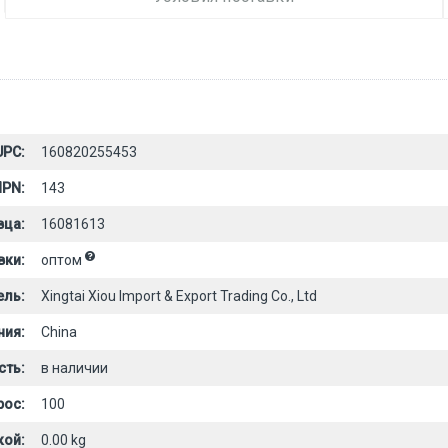
UPC:
160820255453
PN:
143
вца:
16081613
вки:
оптом
ель:
Xingtai Xiou Import & Export Trading Co., Ltd
ния:
China
сть:
в наличии
рос:
100
кой:
0.00 kg