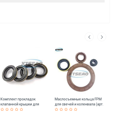
Комплект прокладок
Маслосъемные кольца FPM
Уп
клапанной крышки для
для свечей и коленвала (арт.
ре
Mercedes W202 203 (арт. 25-
25-19085527)
04