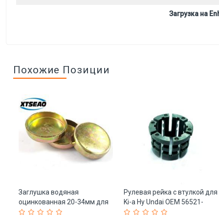
Загрузка на Enh
Похожие Позиции
й
Заглушка водяная
Рулевая рейка с втулкой для
оцинкованная 20-34мм для
Ki-a Hy Undai OEM 56521-
двигателя (арт. 25-
2K000 (арт. 25-19085327)