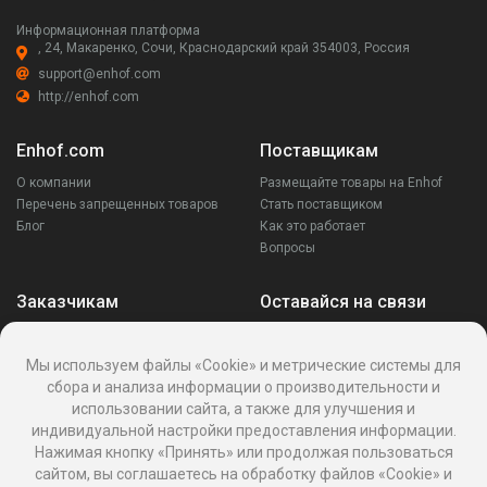
Информационная платформа
, 24, Макаренко, Сочи, Краснодарский край 354003, Россия
support@enhof.com
http://enhof.com
Enhof.com
Поставщикам
О компании
Размещайте товары на Enhof
Перечень запрещенных товаров
Стать поставщиком
Блог
Как это работает
Вопросы
Заказчикам
Оставайся на связи
Аккаунт
Ваши запросы
Мы используем файлы «Cookie» и метрические системы для
Споры
сбора и анализа информации о производительности и
Написать поставщику
использовании сайта, а также для улучшения и
Написать в поддержку
индивидуальной настройки предоставления информации.
Реквизиты
Нажимая кнопку «Принять» или продолжая пользоваться
сайтом, вы соглашаетесь на обработку файлов «Cookie» и