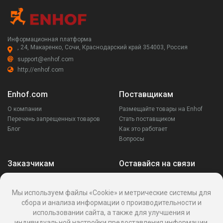
Информационная платформа
, 24, Макаренко, Сочи, Краснодарский край 354003, Россия
support@enhof.com
http://enhof.com
Enhof.com
Поставщикам
О компании
Размещайте товары на Enhof
Перечень запрещенных товаров
Стать поставщиком
Блог
Как это работает
Вопросы
Заказчикам
Оставайся на связи
Аккаунт
Ваши запросы
Мы используем файлы «Cookie» и метрические системы для
Споры
сбора и анализа информации о производительности и
Написать поставщику
использовании сайта, а также для улучшения и
Написать в поддержку
индивидуальной настройки предоставления информации.