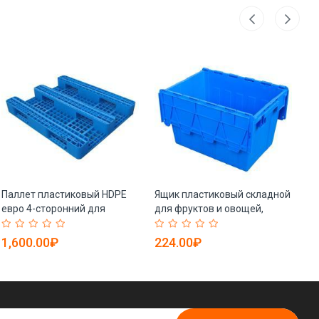
Паллет пластиковый HDPE
Ящик пластиковый складной
Па
евро 4-сторонний для
для фруктов и овощей,
ш
склада (арт. 25-5081733)
штабелируемый (арт. 25-
тё
5081628)
(а
1,600.00₽
224.00₽
4