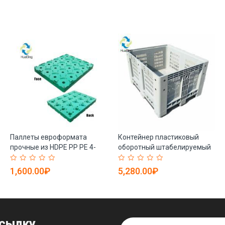
Паллеты евроформата
Контейнер пластиковый
прочные из HDPE PP PE 4-
оборотный штабелируемый
сторонние (арт. 25-5081455)
для овощей и фруктов (арт.
25-5081738)
1,600.00₽
5,280.00₽
ссылку