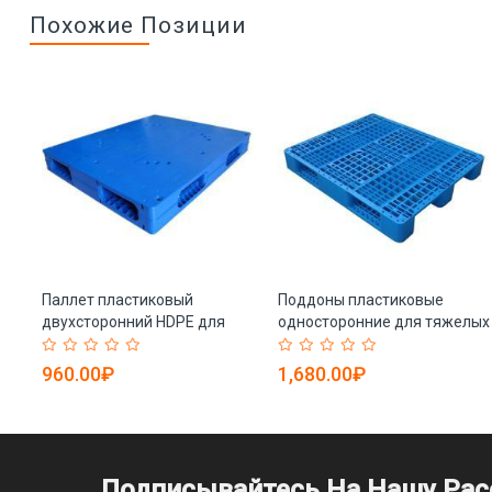
Похожие Позиции
о
Паллет пластиковый
Поддоны пластиковые
ий
двухсторонний HDPE для
односторонние для тяжелых
склада (арт. 25-5081836)
грузов 1200*800 мм (арт. 25-
5081479)
960.00₽
1,680.00₽
Подписывайтесь На Нашу Ра