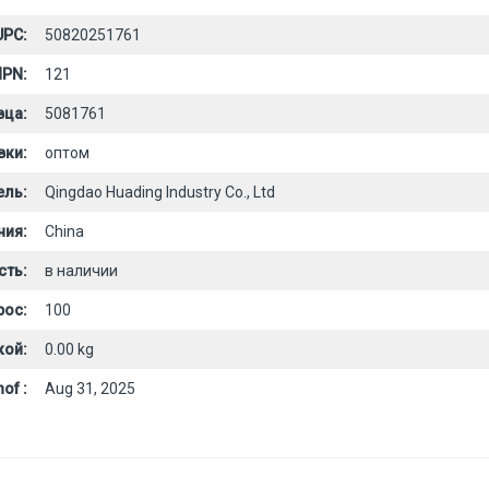
UPC:
50820251761
PN:
121
вца:
5081761
вки:
оптом
ель:
Qingdao Huading Industry Co., Ltd
ния:
China
сть:
в наличии
рос:
100
кой:
0.00 kg
of :
Aug 31, 2025