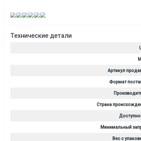
,
,
,
,
,
Технические детали
M
Артикул прода
Формат поста
Производит
Страна происхожде
Доступно
Минимальный зап
Вес с упаков