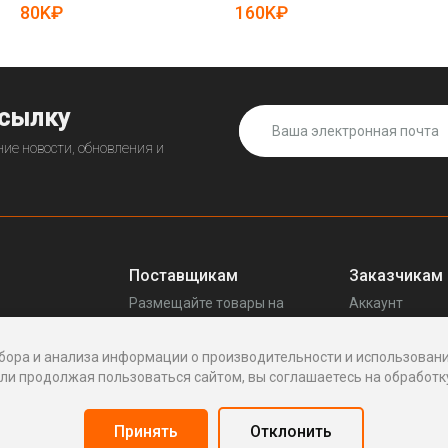
19081422)
80K₽
160K₽
ссылку
ие новости, обновления и
Поставщикам
Заказчикам
Размещайте товары на
Аккаунт
прещенных
Enhof
Ваши запросы
Стать поставщиком
Споры
бора и анализа информации о производительности и использовани
Как это работает
Написать пос
и продолжая пользоваться сайтом, вы соглашаетесь на обработку
Вопросы
Написать в по
Реквизиты
Принять
Отклонить