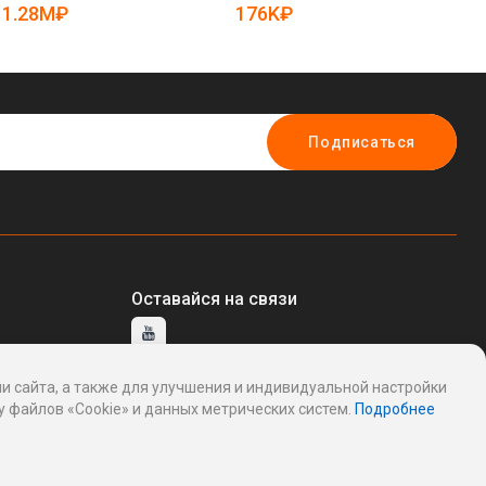
мастерской (арт. 25-
19
1.28M₽
176K₽
3
19081174)
Подписаться
Оставайся на связи
и сайта, а также для улучшения и индивидуальной настройки
тавщику
 файлов «Cookie» и данных метрических систем.
Подробнее
ддержку