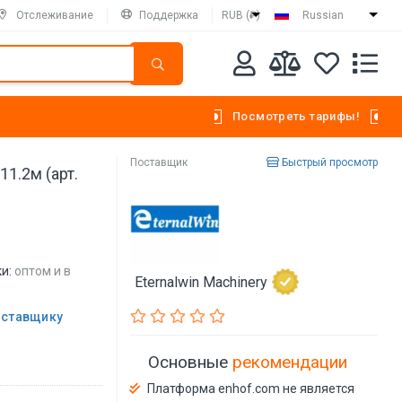
Отслеживание
Поддержка
RUB (₽)
Russian
Посмотреть тарифы!
Поставщик
Быстрый просмотр
1.2м (арт.
и:
оптом и в
Eternalwin Machinery
оставщику
Основные
рекомендации
Платформа enhof.com не является