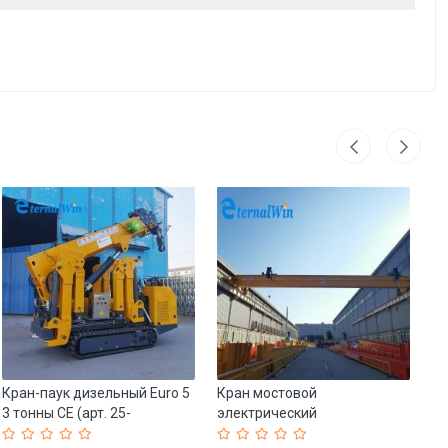
Кран-паук дизельный Euro 5
Кран мостовой
Кр
3 тонны CE (арт. 25-
электрический
ск
19081204)
однобалочный 2T-16T для
ко