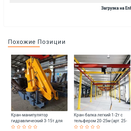
Загрузка на Enh
Похожие Позиции
Кран-манипулятор
Кран-балка легкий 1-2т с
 и
гидравлический 3-15т для
тельфером 20-25м (арт. 25-
грузовиков (арт. 25-
19081225)