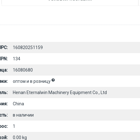
UPC:
160820251159
PN:
134
вца:
16080680
вки:
оптом и в розницу
ель:
Henan Eternalwin Machinery Equipment Co., Ltd
ния:
China
сть:
в наличии
рос:
1
кой:
0.00 kg