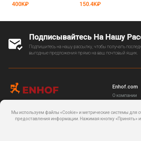
19081102)
400K₽
150.4K₽
Подписывайтесь На Нашу Ра
Подпишитесь на нашу рассылку, чтобы получать последн
выгодные предложения прямо на ваш почтовый ящик.
Enhof.com
О компании
Перечень за
Информационная платформа
товаров
, 24, Макаренко, Сочи, Краснодарский
Мы используем файлы «Cookie» и метрические системы для с
Блог
край 354003, Россия
предоставления информации. Нажимая кнопку «Принять» ил
support@enhof.com
http://enhof.com