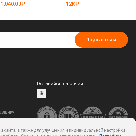
5080647)
5080942)
1,040.00₽
12K₽
7
Подписаться
Оставайся на связи
тавщику
ддержку
и сайта, а также для улучшения и индивидуальной настройки