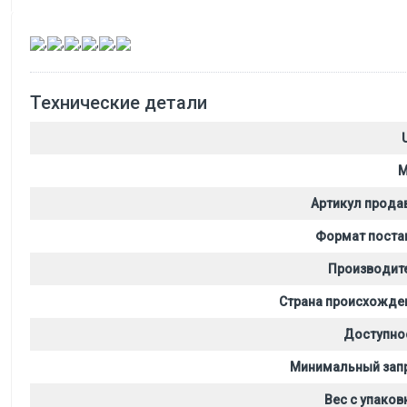
,
,
,
,
,
Технические детали
M
Артикул прода
Формат поста
Производит
Страна происхожде
Доступно
Минимальный зап
Вес с упаков