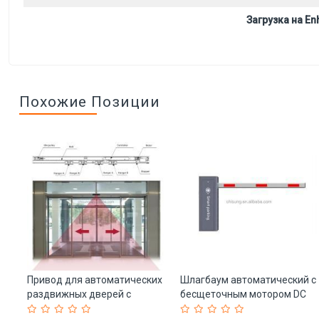
Загрузка на Enh
Похожие Позиции
ий
Привод для автоматических
Шлагбаум автоматический с
раздвижных дверей с
бесщеточным мотором DC
датчиком до 150 кг (арт. 25-
CSEDZ310 (арт. 25-5080543)