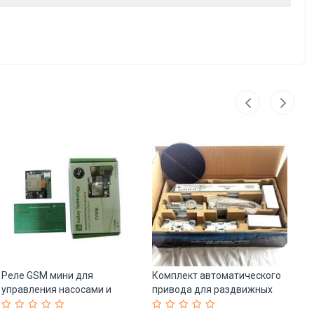
Реле GSM мини для
Комплект автоматического
Те
управления насосами и
привода для раздвижных
с 
моторами 2G/4G (арт. 25-
дверей гаража (арт. 25-
5 