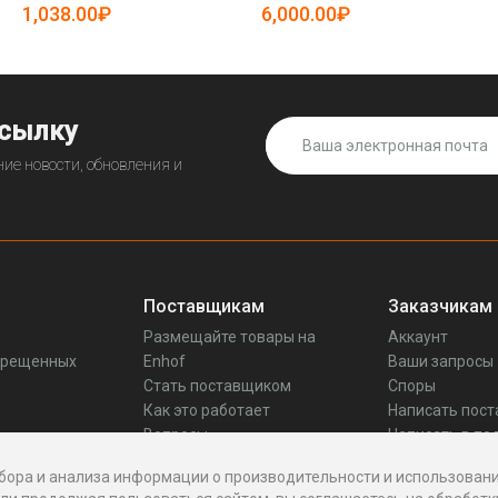
1,038.00₽
6,000.00₽
ссылку
ие новости, обновления и
Поставщикам
Заказчикам
Размещайте товары на
Аккаунт
прещенных
Enhof
Ваши запросы
Стать поставщиком
Споры
Как это работает
Написать пос
Вопросы
Написать в по
Реквизиты
бора и анализа информации о производительности и использовани