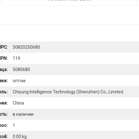
UPC:
50820250680
PN:
119
вца:
5080680
вки:
оптом
ель:
Chisung Intelligence Technology (Shenzhen) Co., Limited
ния:
China
сть:
в наличии
рос:
1
кой:
0.00 kg