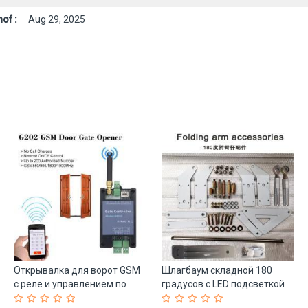
of :
Aug 29, 2025
Открывалка для ворот GSM
Шлагбаум складной 180
с реле и управлением по
градусов с LED подсветкой
телефону (арт. 25-5080895)
до 4.5 м (арт. 25-5080626)