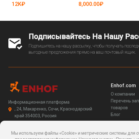
5080886)
12K₽
8,000.00₽
Подписывайтесь На Нашу Ра
Подпишитесь на нашу рассылку, чтобы получать последн
выгодные предложения прямо на ваш почтовый ящик.
Enhof.com
О компании
Перечень за
Информационная платформа
товаров
, 24, Макаренко, Сочи, Краснодарский
Блог
край 354003, Россия
support@enhof.com
http://enhof.com
Мы используем файлы «Cookie» и метрические системы для с