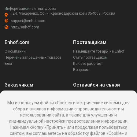
Информационная платформа
, 24, Макаренко, Сочи, Краснодарский край 354003, Россия
support@enhof.com
http://enhof.com
Enhof.com
Поставщикам
О компании
Размещайте товары на Enhof
Перечень запрещенных товаров
Стать поставщиком
Блог
Как это работает
Вопросы
Заказчикам
Оставайся на связи
Аккаунт
Ваши запросы
Мы используем файлы «Cookie» и метрические системы для
Споры
сбора и анализа информации о производительности и
Написать поставщику
использовании сайта, а также для улучшения и
Написать в поддержку
индивидуальной настройки предоставления информации.
Реквизиты
Нажимая кнопку «Принять» или продолжая пользоваться
сайтом, вы соглашаетесь на обработку файлов «Cookie» и