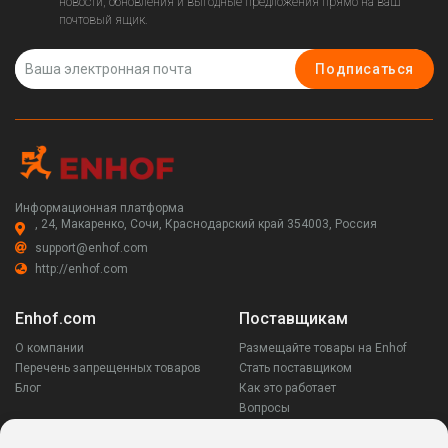
новости, обновления и выгодные предложения прямо на ваш
почтовый ящик.
Подписаться
Информационная платформа
, 24, Макаренко, Сочи, Краснодарский край 354003, Россия
support@enhof.com
http://enhof.com
Enhof.com
Поставщикам
О компании
Размещайте товары на Enhof
Перечень запрещенных товаров
Стать поставщиком
Блог
Как это работает
Вопросы