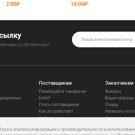
2.00₽
16.00₽
ссылку
ие новости, обновления и
Поставщикам
Заказчикам
Размещайте товары на
Аккаунт
прещенных
Enhof
Ваши запросы
Стать поставщиком
Споры
Как это работает
Написать пос
Вопросы
Написать в по
Реквизиты
бора и анализа информации о производительности и использовани