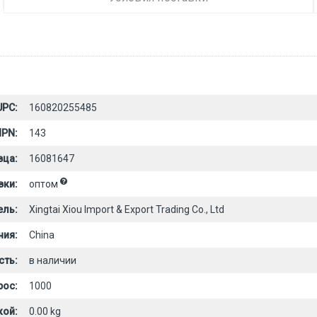
UPC:
160820255485
PN:
143
вца:
16081647
вки:
оптом
ель:
Xingtai Xiou Import & Export Trading Co., Ltd
ния:
China
сть:
в наличии
рос:
1000
кой:
0.00 kg