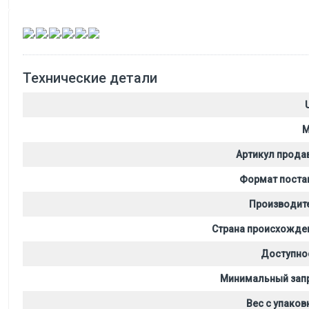
,
,
,
,
,
Технические детали
M
Артикул прода
Формат поста
Производит
Страна происхожде
Доступно
Минимальный зап
Вес с упаков