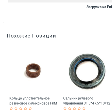
Загрузка на Enh
Похожие Позиции
Кольцо уплотнительное
Сальник рулевого
резиновое силиконовое FKM
управления 31.5*47.5*10/12
17.5*2.5мм (арт. 25-
32*47.5*10/12 (арт. 25-