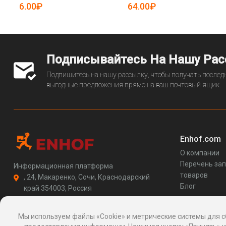
19085387)
19085587)
6.00₽
64.00₽
Подписывайтесь На Нашу Ра
Подпишитесь на нашу рассылку, чтобы получать последн
выгодные предложения прямо на ваш почтовый ящик.
Enhof.com
О компании
Перечень за
Информационная платформа
товаров
, 24, Макаренко, Сочи, Краснодарский
Блог
край 354003, Россия
support@enhof.com
http://enhof.com
Мы используем файлы «Cookie» и метрические системы для с