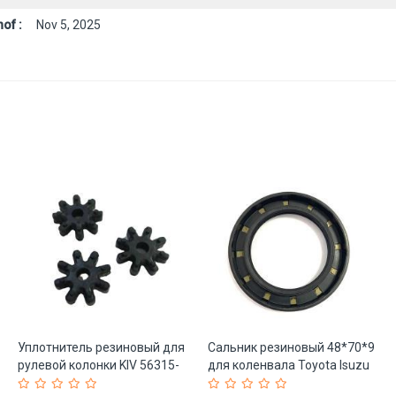
of :
Nov 5, 2025
Уплотнитель резиновый для
Сальник резиновый 48*70*9
рулевой колонки KIV 56315-
для коленвала Toyota Isuzu
2K000FFF (арт. 25-19085467)
(арт. 25-19085594)