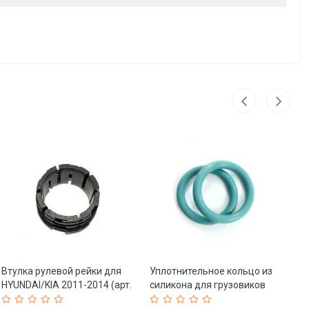
Втулка рулевой рейки для
Уплотнительное кольцо из
Ма
HYUNDAI/KIA 2011-2014 (арт.
силикона для грузовиков
гр
25-19085739)
Ben-z (арт. 25-19085547)
O-