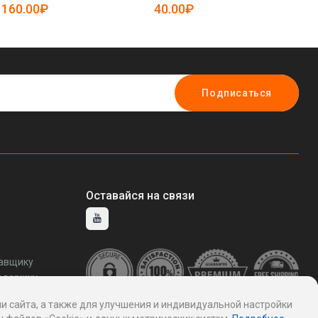
19
160.00₽
40.00₽
8
Подписаться
Оставайся на связи
тавщику
ддержку
и сайта, а также для улучшения и индивидуальной настройки