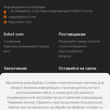
Информационная платформа
, 24, Макаренко, Сочи, Краснодарский край 354003, Россия
support@enhof.com
http://enhof.com
Enhof.com
Поставщикам
О компании
Размещайте товары на Enhof
Перечень запрещенных товаров
Стать поставщиком
Блог
Как это работает
Вопросы
Заказчикам
Оставайся на связи
Аккаунт
Ваши запросы
Мы используем файлы «Cookie» и метрические системы для
Споры
сбора и анализа информации о производительности и
Написать поставщику
использовании сайта, а также для улучшения и
Написать в поддержку
индивидуальной настройки предоставления информации.
Реквизиты
Нажимая кнопку «Принять» или продолжая пользоваться
сайтом, вы соглашаетесь на обработку файлов «Cookie» и