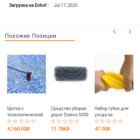
Загрузка на Enhof :
Jul 17, 2025
Похожие Позиции
Щетка с
Средство уборки
Набор губок для
t
телескопической
дорог Dulevo 5000
ухода за
штангой для
(арт. 25-1408201)
автомобилем и
мытья окон и
кухней (арт. 25-
4,160.00₽
11.78K₽
47.00₽
чистки солнечных
1408078)
панелей (арт. 25-