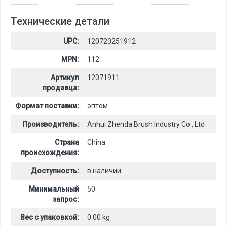
Технические детали
UPC:
120720251912
MPN:
112
Артикул
12071911
продавца:
Формат поставки:
оптом
Производитель:
Anhui Zhenda Brush Industry Co., Ltd
Страна
China
происхождения:
Доступность:
в наличии
Минимальный
50
запрос:
Вес с упаковкой:
0.00 kg