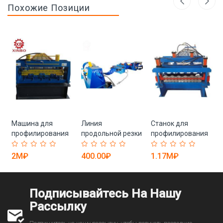
Похожие Позиции
Машина для
Линия
Станок для
профилирования
продольной резки
профилирования
оцинкованных
PPGI стальных
двойной палубы с
настилов из Китая
рулонов 0.3-3.0мм
роликами (арт. 25-
2M₽
400.00₽
1.17M₽
(арт. 25-18080245)
(арт. 25-18080069)
18080230)
Подписывайтесь На Нашу
Рассылку