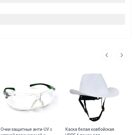
Очки защитные анти-UV с
Каска белая ковбойская
Бе