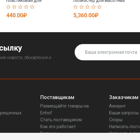
пластиковая для
полиэстер для высотных
стройплощадки
работ (арт. 25-5080031)
промышленная (арт. 25-
440.00₽
5,360.00₽
5080321)
ссылку
ие новости, обновления и
Поставщикам
Заказчикам
Размещайте товары на
Аккаунт
прещенных
Enhof
Ваши запросы
Стать поставщиком
Споры
Как это работает
Написать пос
Вопросы
Написать в по