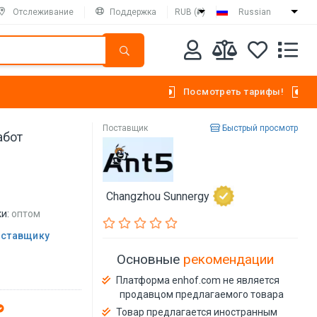
Отслеживание
Поддержка
RUB (₽)
Russian
Посмотреть тарифы!
Поставщик
Быстрый просмотр
абот
Changzhou Sunnergy
и:
оптом
оставщику
Основные
рекомендации
Платформа enhof.com не является
продавцом предлагаемого товара
Товар предлагается иностранным