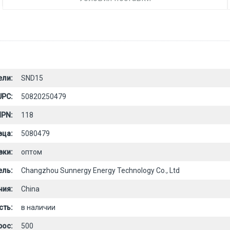
ели:
SND15
UPC:
50820250479
PN:
118
вца:
5080479
вки:
оптом
ель:
Changzhou Sunnergy Energy Technology Co., Ltd
ния:
China
сть:
в наличии
рос:
500