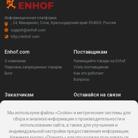
Информационная платформа
, 24, Макаренко, Сочи, Краснодарский край 354003, Россия
support@enhof.com
http://enhof.com
Enhof.com
Поставщикам
О компании
Размещайте товары на Enhof
Перечень запрещенных товаров
Стать поставщиком
Блог
Как это работает
Вопросы
Заказчикам
Оставайся на связи
Аккаунт
Ваши запросы
Мы используем файлы «Cookie» и метрические системы для
Споры
сбора и анализа информации о производительности и
Написать поставщику
использовании сайта, а также для улучшения и
Написать в поддержку
индивидуальной настройки предоставления информации.
Реквизиты
Нажимая кнопку «Принять» или продолжая пользоваться