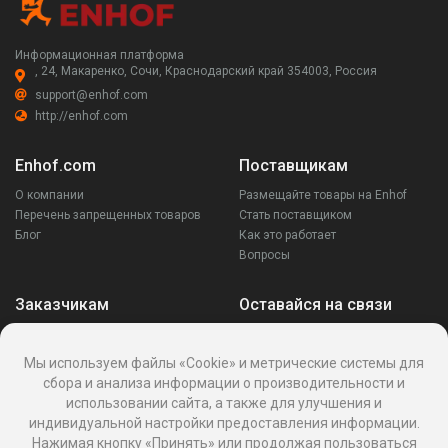
Информационная платформа
, 24, Макаренко, Сочи, Краснодарский край 354003, Россия
support@enhof.com
http://enhof.com
Enhof.com
Поставщикам
О компании
Размещайте товары на Enhof
Перечень запрещенных товаров
Стать поставщиком
Блог
Как это работает
Вопросы
Заказчикам
Оставайся на связи
Аккаунт
Ваши запросы
Мы используем файлы «Cookie» и метрические системы для
Споры
сбора и анализа информации о производительности и
Написать поставщику
использовании сайта, а также для улучшения и
Написать в поддержку
индивидуальной настройки предоставления информации.
Реквизиты
Нажимая кнопку «Принять» или продолжая пользоваться