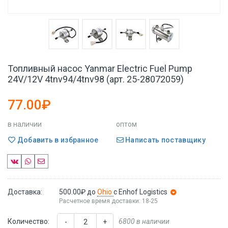
Топливный насос Yanmar Electric Fuel Pump
24V/12V 4tnv94/4tnv98 (арт. 25-28072059)
77.00₽
в наличии
оптом
Добавить в избранное
Написать поставщику
Доставка:
500.00₽
до
Ohio
с Enhof Logistics
Расчетное время доставки: 18-25
Количество:
6800 в наличии
-
+