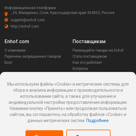
Информационная платформа
, 24, Макаренко, Сочи, Краснодарский край 354003, Россия
support@enhof.com
http://enhof.com
Enhof.com
Поставщикам
О компании
Размещайте товары на Enhof
Перечень запрещенных товаров
Стать поставщиком
Блог
Как это работает
Вопросы
Заказчикам
Оставайся на связи
Мы используем файлы «Cookie» и метрические системы для
сбора и анализа информации о производительности и
Аккаунт
использовании сайта, а также для улучшения и
Ваши запросы
индивидуальной настройки предоставления информации.
Споры
Нажимая кнопку «Принять» или продолжая пользоваться
Написать поставщику
сайтом, вы соглашаетесь на обработку файлов «Cookie» и
Написать в поддержку
данных метрических систем.
Подробнее
Реквизиты