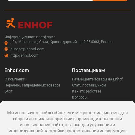
Информационная платформа
, 24, Макаренко, Сочи, Краснодарский край 354003, Россия
support@enhof.com
http://enhof.com
Enhof.com
Поставщикам
О компании
Размещайте товары на Enhof
Перечень запрещенных товаров
Стать поставщиком
Блог
Как это работает
Вопросы
Заказчикам
Оставайся на связи
Мы используем файлы «Cookie» и метрические системы для
сбора и анализа информации о производительности и
Аккаунт
использовании сайта, а также для улучшения и
Ваши запросы
индивидуальной настройки предоставления информации.
Споры