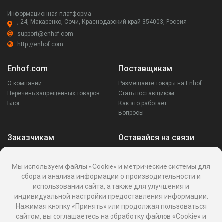
Информационная платформа
, 24, Макаренко, Сочи, Краснодарский край 354003, Россия
support@enhof.com
http://enhof.com
Enhof.com
Поставщикам
О компании
Размещайте товары на Enhof
Перечень запрещенных товаров
Стать поставщиком
Блог
Как это работает
Вопросы
Заказчикам
Оставайся на связи
Аккаунт
Ваши запросы
Мы используем файлы «Cookie» и метрические системы для
Споры
сбора и анализа информации о производительности и
Написать поставщику
использовании сайта, а также для улучшения и
Написать в поддержку
индивидуальной настройки предоставления информации.
Реквизиты
Нажимая кнопку «Принять» или продолжая пользоваться
сайтом, вы соглашаетесь на обработку файлов «Cookie» и