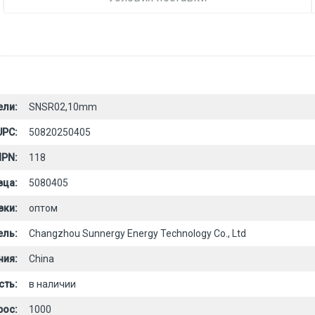
ели:
SNSR02,10mm
UPC:
50820250405
PN:
118
вца:
5080405
вки:
оптом
ель:
Changzhou Sunnergy Energy Technology Co., Ltd
ния:
China
сть:
в наличии
рос:
1000