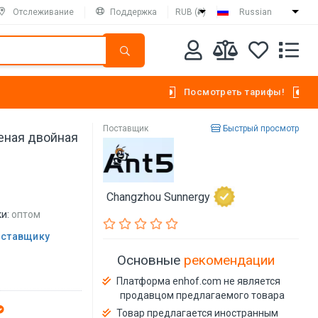
Отслеживание
Поддержка
RUB (₽)
Russian
Посмотреть тарифы!
Поставщик
Быстрый просмотр
еная двойная
Changzhou Sunnergy
и:
оптом
оставщику
Основные
рекомендации
Платформа enhof.com не является
продавцом предлагаемого товара
Товар предлагается иностранным