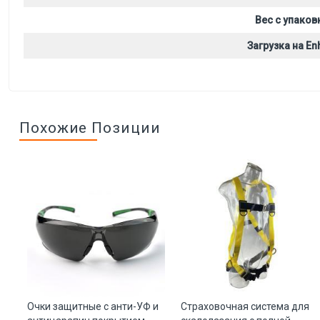
Вес с упаков
Загрузка на Enh
Похожие Позиции
п
Очки защитные с анти-УФ и
Страховочная система для