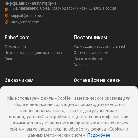
Информационная платформа
, 24, Макаренко, Сочи, Краснодарский край 354003, Россия
support@enhof.com
http://enhof.com
Enhof.com
Поставщикам
О компании
Размещайте товары на Enhof
Перечень запрещенных товаров
Стать поставщиком
Блог
Как это работает
Вопросы
Заказчикам
Оставайся на связи
Аккаунт
Ваши запросы
Мы используем файлы «Cookie» и метрические системы для
Споры
сбора и анализа информации о производительности и
Написать поставщику
использовании сайта, а также для улучшения и
Написать в поддержку
индивидуальной настройки предоставления информации.
Реквизиты
Нажимая кнопку «Принять» или продолжая пользоваться
сайтом, вы соглашаетесь на обработку файлов «Cookie» и
данных метрических систем.
Подробнее