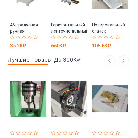
ора
45-градусная
Горизонтальный
Полировальный
С
ли
ручная
ленточнопильный
станок
ст
кромкооблицовочная
станок по дереву
пе
машина
35.2K₽
660K₽
105.6K₽
3
Лучшие Товары До 300K₽