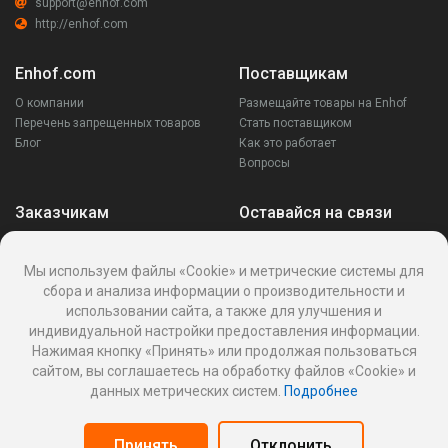
support@enhof.com
http://enhof.com
Enhof.com
Поставщикам
О компании
Размещайте товары на Enhof
Перечень запрещенных товаров
Стать поставщиком
Блог
Как это работает
Вопросы
Заказчикам
Оставайся на связи
Аккаунт
Ваши запросы
Мы используем файлы «Cookie» и метрические системы для
Споры
сбора и анализа информации о производительности и
Написать поставщику
использовании сайта, а также для улучшения и
Написать в поддержку
индивидуальной настройки предоставления информации.
Реквизиты
Нажимая кнопку «Принять» или продолжая пользоваться
сайтом, вы соглашаетесь на обработку файлов «Cookie» и
данных метрических систем.
Подробнее
Политика Cookies
Политика обработки персональных данных
Принять
Отклонить
Оферта пользования информационной платформой