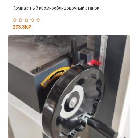
Компактный кромкооблицовочный станок
П
293.3K₽
1