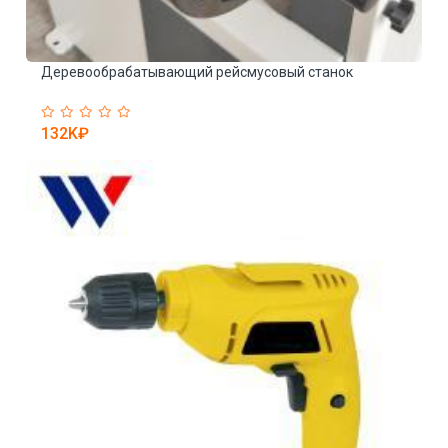
Деревообрабатывающий рейсмусовый станок
Г
ш
132K₽
7