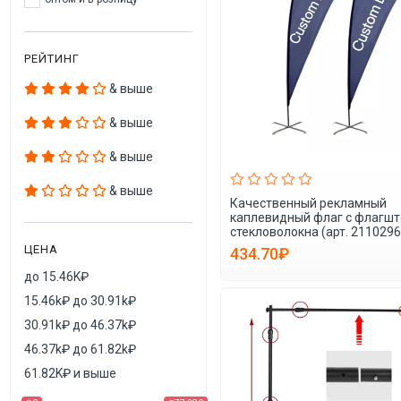
РЕЙТИНГ
& выше
& выше
& выше
& выше
Качественный рекламный
каплевидный флаг с флагшт
стекловолокна (арт. 2110296
ЦЕНА
434.70₽
до 15.46K₽
15.46k₽ до 30.91k₽
30.91k₽ до 46.37k₽
46.37k₽ до 61.82k₽
61.82K₽ и выше