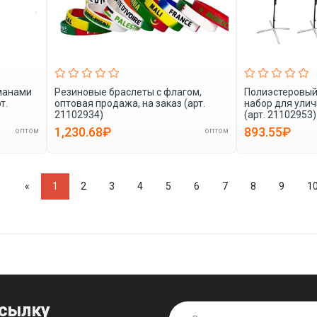
рманами
Резиновые браслеты с флагом,
Полиэстеровый
т.
оптовая продажа, на заказ (арт.
набор для ули
21102934)
(арт. 21102953)
1,230.68₽
893.55₽
оптом
оптом
«
1
2
3
4
5
6
7
8
9
1
ссылку