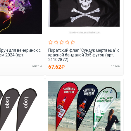
руч для вечеринок с
Пиратский флаг "Сундук мертвеца" с
м 2024 (арт.
красной банданой 3x5 футов (арт.
21102872)
67.62₽
оптом
оптом