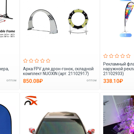
Рекламный фла
нера,
Арка FPV для дрон-гонок, складной
наружной рекла
комплект NUOXIN (арт. 21102917)
21102933)
850.08₽
338.10₽
оптом
оптом