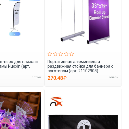
г-перо для пляжа и
Портативная алюминиевая
мы Nuoxin (арт.
раздвижная стойка для баннера с
логотипом (арт. 21102908)
270.48₽
оптом
оптом