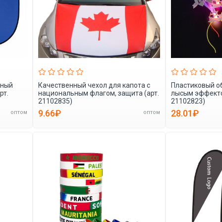
еный
Качественный чехол для капота с
Пластиковый об
рт.
национальным флагом, защита (арт.
лысым эффекто
21102835)
21102823)
9.66₽
28.01₽
оптом
оптом