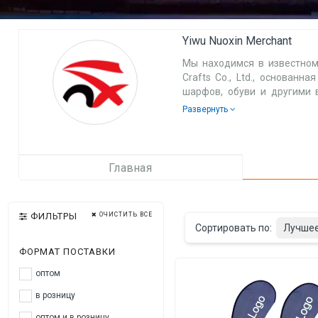
Yiwu Nuoxin Merchant
Мы находимся в известном
Crafts Co., Ltd., основанн
шарфов, обуви и другими 
специализируемся на товар
Развернуть
ювелирных изделиях, одеж
по закупкам для удовлетвор
Наша фабрика по производ
Главная
также помогает поддержив
сотрудничает с нашими кл
изучает рыночные показател
ФИЛЬТРЫ
ОЧИСТИТЬ ВСЕ
Сортировать по:
Лучшее
Мы придерживаемся принцип
и удовлетворяем потребно
ФОРМАТ ПОСТАВКИ
надежной доставки. Мы над
оптом
в розницу
оптом и в розницу