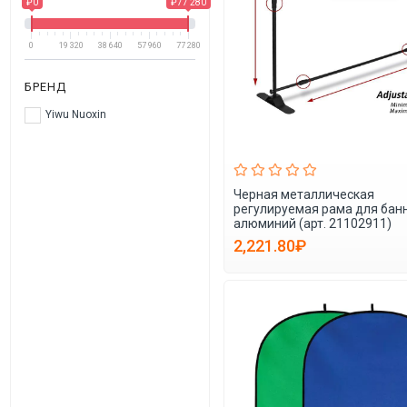
₽0
₽77 280
0
19 320
38 640
57 960
77 280
БРЕНД
Yiwu Nuoxin
Черная металлическая
регулируемая рама для бан
алюминий (арт. 21102911)
2,221.80₽