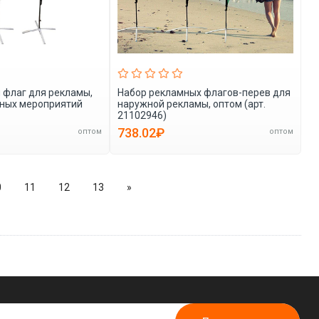
 флаг для рекламы,
Набор рекламных флагов-перев для
чных мероприятий
наружной рекламы, оптом (арт.
21102946)
738.02₽
оптом
оптом
0
11
12
13
»