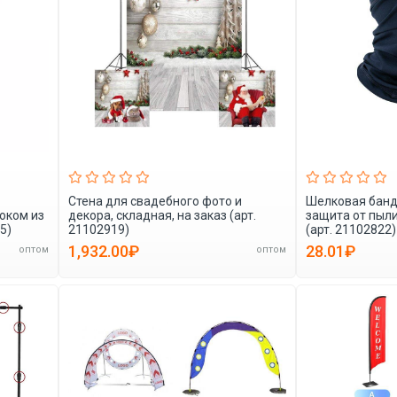
Стена для свадебного фото и
Шелковая банд
оком из
декора, складная, на заказ (арт.
защита от пыли
5)
21102919)
(арт. 21102822)
1,932.00₽
28.01₽
оптом
оптом