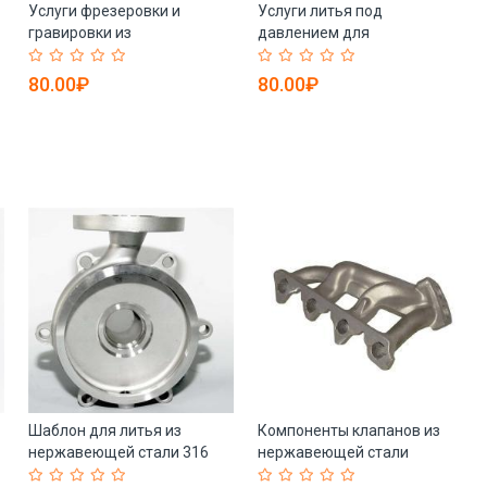
Услуги фрезеровки и
Услуги литья под
гравировки из
давлением для
нержавеющей стали CNC
сельхозтехники из
(арт. 25-5084637)
нержавеющей стали (арт.
80.00₽
80.00₽
25-5084638)
Шаблон для литья из
Компоненты клапанов из
нержавеющей стали 316
нержавеющей стали
высокой точности (арт. 25-
304/316 высокой точности