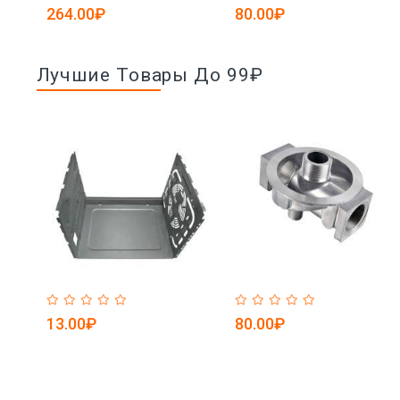
5084799)
264.00₽
80.00₽
Лучшие Товары До 99₽
13.00₽
80.00₽