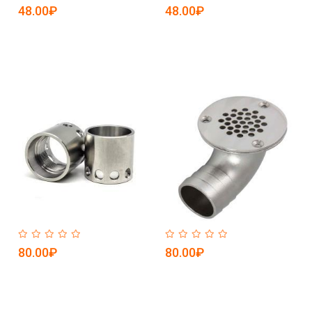
5084797)
(арт. 25-5084796)
48.00₽
48.00₽
80.00₽
80.00₽