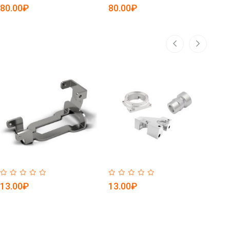
5084794)
508
80.00₽
80.00₽
48
13.00₽
13.00₽
13