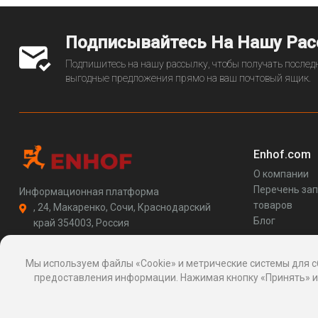
Подписывайтесь На Нашу Ра
Подпишитесь на нашу рассылку, чтобы получать последн
выгодные предложения прямо на ваш почтовый ящик.
Enhof.com
О компании
Перечень за
Информационная платформа
товаров
, 24, Макаренко, Сочи, Краснодарский
Блог
край 354003, Россия
support@enhof.com
http://enhof.com
Мы используем файлы «Cookie» и метрические системы для с
предоставления информации. Нажимая кнопку «Принять» ил