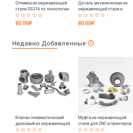
Отливка из нержавеющей
Деталь механическая из
стали SS316 по технологии
нержавеющей стали и
литья в оболочку (арт. 25-
бронзы полированная (арт.
5084643)
25-5084636)
80.00₽
80.00₽
Недавно Добавленные
з
Клапан пневматический
Муфта из нержавеющей
меди
дисковый из нержавеющей
стали для CNC и принтеров
 25-
стали 304 316L (арт. 25-
(арт. 25-5084798)