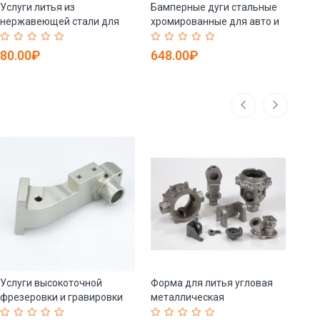
Услуги литья из
Бамперные дуги стальные
Лит
нержавеющей стали для
хромированные для авто и
ста
деталей выхлопа (арт. 25-
грузовиков (арт. 25-
и п
5084639)
5084640)
80.00₽
648.00₽
80
Услуги высокоточной
Форма для литья угловая
Кол
фрезеровки и гравировки
металлическая
вып
из стали (арт. 25-5084795)
прецизионная (арт. 25-
316 