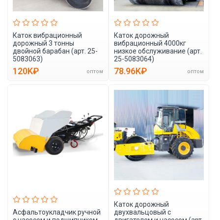
Каток вибрационный
Каток дорожный
дорожный 3 тонны
вибрационный 4000кг
двойной барабан (арт. 25-
низкое обслуживание (арт.
5083063)
25-5083064)
120K₽
78.96K₽
оптом
оптом
Каток дорожный
Асфальтоукладчик ручной
двухвальцовый с
с насосом и подшипником
двигателем и насосом (арт.