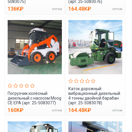
5083075)
(арт. 25-5083076)
136K₽
164.48K₽
оптом
оптом
Каток дорожный
Погрузчик колёсный
вибрационный дизельный
дизельный с насосом Moog
4 тонны двойной барабан
CE EPA (арт. 25-5083077)
(арт. 25-5083078)
160K₽
164.48K₽
оптом
оптом