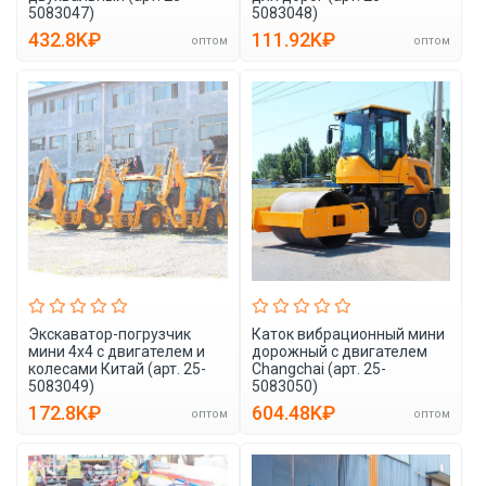
5083047)
5083048)
432.8K₽
111.92K₽
оптом
оптом
Экскаватор-погрузчик
Каток вибрационный мини
мини 4x4 с двигателем и
дорожный с двигателем
колесами Китай (арт. 25-
Changchai (арт. 25-
5083049)
5083050)
172.8K₽
604.48K₽
оптом
оптом