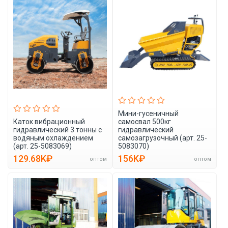
Мини-гусеничный
Каток вибрационный
самосвал 500кг
гидравлический 3 тонны с
гидравлический
водяным охлаждением
самозагрузочный (арт. 25-
(арт. 25-5083069)
5083070)
129.68K₽
156K₽
оптом
оптом