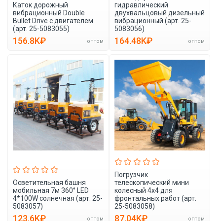
Каток дорожный
гидравлический
вибрационный Double
двухвальцовый дизельный
Bullet Drive с двигателем
вибрационный (арт. 25-
(арт. 25-5083055)
5083056)
156.8K₽
164.48K₽
оптом
оптом
Погрузчик
Осветительная башня
телескопический мини
мобильная 7м 360° LED
колесный 4x4 для
4*100W солнечная (арт. 25-
фронтальных работ (арт.
5083057)
25-5083058)
123.6K₽
87.04K₽
оптом
оптом