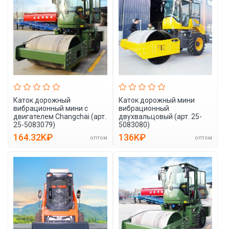
Каток дорожный
Каток дорожный мини
вибрационный мини с
вибрационный
двигателем Changchai (арт.
двухвальцовый (арт. 25-
25-5083079)
5083080)
164.32K₽
136K₽
оптом
оптом