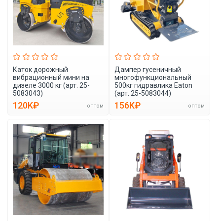
Каток дорожный
Дампер гусеничный
вибрационный мини на
многофункциональный
дизеле 3000 кг (арт. 25-
500кг гидравлика Eaton
5083043)
(арт. 25-5083044)
120K₽
156K₽
оптом
оптом