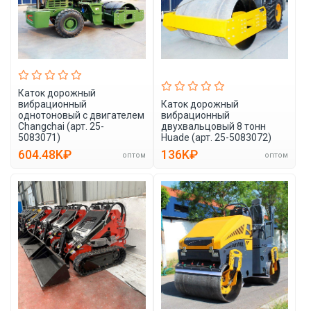
Каток дорожный
вибрационный
Каток дорожный
однотоновый с двигателем
вибрационный
Changchai (арт. 25-
двухвальцовый 8 тонн
5083071)
Huade (арт. 25-5083072)
604.48K₽
136K₽
оптом
оптом