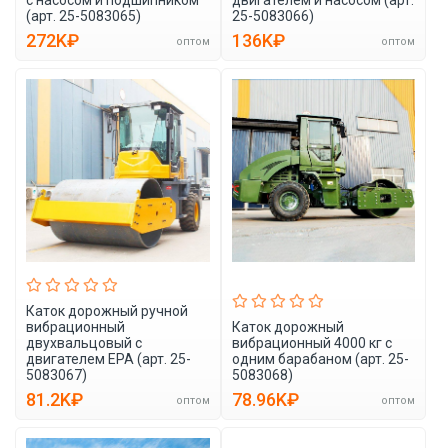
(арт. 25-5083065)
25-5083066)
272K₽
136K₽
оптом
оптом
Каток дорожный ручной
вибрационный
Каток дорожный
двухвальцовый с
вибрационный 4000 кг с
двигателем EPA (арт. 25-
одним барабаном (арт. 25-
5083067)
5083068)
81.2K₽
78.96K₽
оптом
оптом