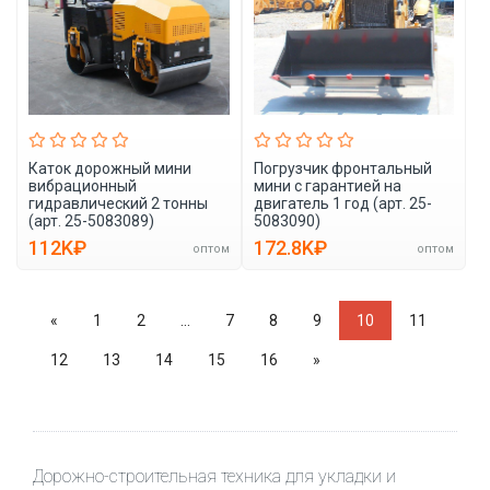
Каток дорожный мини
Погрузчик фронтальный
вибрационный
мини с гарантией на
гидравлический 2 тонны
двигатель 1 год (арт. 25-
(арт. 25-5083089)
5083090)
112K₽
172.8K₽
оптом
оптом
«
1
2
...
7
8
9
10
11
12
13
14
15
16
»
Дорожно-строительная техника для укладки и