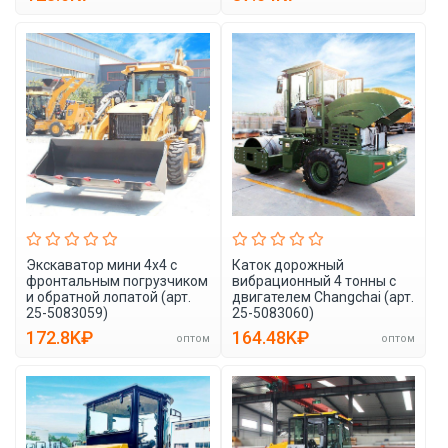
Экскаватор мини 4x4 с
Каток дорожный
фронтальным погрузчиком
вибрационный 4 тонны с
и обратной лопатой (арт.
двигателем Changchai (арт.
25-5083059)
25-5083060)
172.8K₽
164.48K₽
оптом
оптом