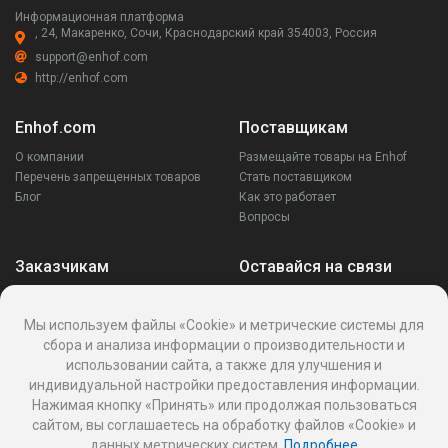
Информационная платформа
, 24, Макаренко, Сочи, Краснодарский край 354003, Россия
support@enhof.com
http://enhof.com
Enhof.com
Поставщикам
О компании
Размещайте товары на Enhof
Перечень запрещенных товаров
Стать поставщиком
Блог
Как это работает
Вопросы
Заказчикам
Оставайся на связи
Аккаунт
Ваши запросы
Мы используем файлы «Cookie» и метрические системы для
Споры
сбора и анализа информации о производительности и
Написать поставщику
использовании сайта, а также для улучшения и
Написать в поддержку
индивидуальной настройки предоставления информации.
Реквизиты
Нажимая кнопку «Принять» или продолжая пользоваться
сайтом, вы соглашаетесь на обработку файлов «Cookie» и
данных метрических систем.
Подробнее