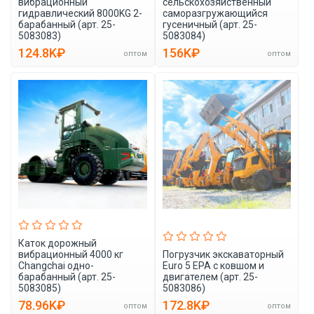
вибрационный
сельскохозяйственный
гидравлический 8000KG 2-
саморазгружающийся
барабанный (арт. 25-
гусеничный (арт. 25-
5083083)
5083084)
124.8K₽
156K₽
оптом
оптом
Каток дорожный
вибрационный 4000 кг
Погрузчик экскаваторный
Changchai одно-
Euro 5 EPA с ковшом и
барабанный (арт. 25-
двигателем (арт. 25-
5083085)
5083086)
78.96K₽
172.8K₽
оптом
оптом