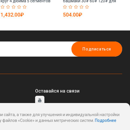
круг 4 дюйма 5 сегментов
башмаки 30# 60# 120# для
см
(арт. 25-19083411)
шлифмашин (арт. 25-
на
19083763)
19
1,432.00₽
504.00₽
7
Подписаться
Оставайся на связи
и сайта, а также для улучшения и индивидуальной настройки
тавщику
 файлов «Cookie» и данных метрических систем.
Подробнее
ддержку