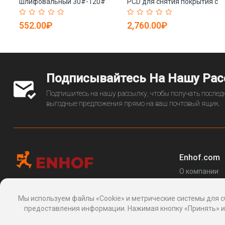
шлифовальный 30#-120#
PCD для снятия покрытия с
9)
для гранита (арт. 25-
бетона (арт. 25-19083504)
19083682)
552.00₽
2,760.00₽
Подписывайтесь На Нашу Ра
Подпишитесь на нашу рассылку, чтобы получать последн
выгодные предложения прямо на ваш почтовый ящик.
Enhof.com
О компании
Перечень за
Информационная платформа
товаров
, 24, Макаренко, Сочи, Краснодарский
Мы используем файлы «Cookie» и метрические системы для с
Блог
край 354003, Россия
предоставления информации. Нажимая кнопку «Принять» ил
support@enhof.com