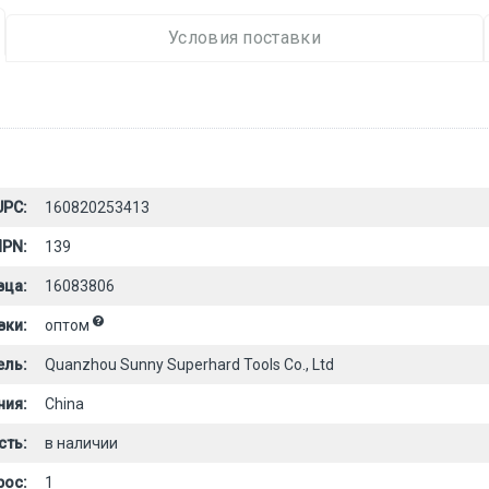
Условия поставки
UPC:
160820253413
PN:
139
вца:
16083806
вки:
оптом
ель:
Quanzhou Sunny Superhard Tools Co., Ltd
ния:
China
сть:
в наличии
рос:
1