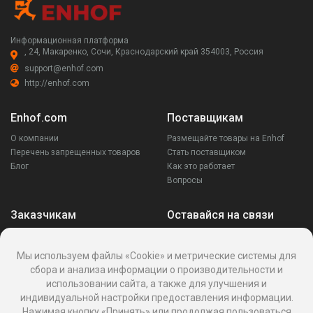
Информационная платформа
, 24, Макаренко, Сочи, Краснодарский край 354003, Россия
support@enhof.com
http://enhof.com
Enhof.com
Поставщикам
О компании
Размещайте товары на Enhof
Перечень запрещенных товаров
Стать поставщиком
Блог
Как это работает
Вопросы
Заказчикам
Оставайся на связи
Аккаунт
Ваши запросы
Мы используем файлы «Cookie» и метрические системы для
Споры
сбора и анализа информации о производительности и
Написать поставщику
использовании сайта, а также для улучшения и
Написать в поддержку
индивидуальной настройки предоставления информации.
Реквизиты
Нажимая кнопку «Принять» или продолжая пользоваться