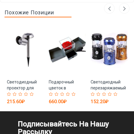
Похожие Позиции
Светодиодный
Подарочный
Светодиодный
проектор для
цветок в
перезаряжаемый
лужайки
коробочке
кемпинговый
фонарь с
215.60₽
660.00₽
152.20₽
солнечными
батареями
Подписывайтесь На Нашу
Рассылку