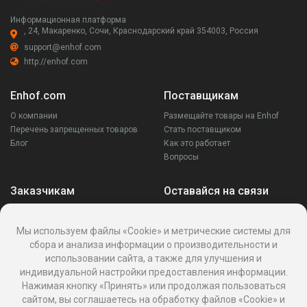
Информационная платформа
, 24, Макаренко, Сочи, Краснодарский край 354003, Россия
support@enhof.com
http://enhof.com
Enhof.com
Поставщикам
О компании
Размещайте товары на Enhof
Перечень запрещенных товаров
Стать поставщиком
Блог
Как это работает
Вопросы
Заказчикам
Оставайся на связи
Аккаунт
Ваши запросы
Мы используем файлы «Cookie» и метрические системы для
Споры
сбора и анализа информации о производительности и
Написать поставщику
использовании сайта, а также для улучшения и
Написать в поддержку
индивидуальной настройки предоставления информации.
Реквизиты
Нажимая кнопку «Принять» или продолжая пользоваться
сайтом, вы соглашаетесь на обработку файлов «Cookie» и