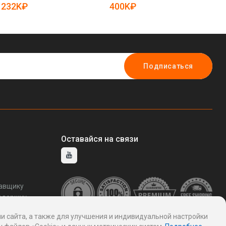
19081235)
ве
232K₽
400K₽
1
(а
Подписаться
Оставайся на связи
тавщику
ддержку
и сайта, а также для улучшения и индивидуальной настройки