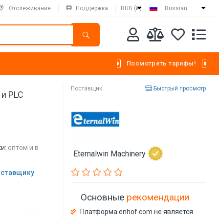
Отслеживание
Поддержка
RUB (₽)
Russian
Посмотреть тарифы!
Поставщик
Быстрый просмотр
 и PLC
и:
оптом и в
Eternalwin Machinery
оставщику
Основные
рекомендации
Платформа enhof.com не является