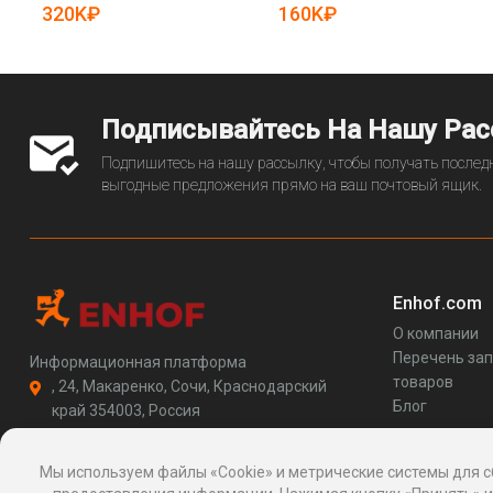
(арт. 25-19081386)
320K₽
160K₽
Подписывайтесь На Нашу Ра
Подпишитесь на нашу рассылку, чтобы получать последн
выгодные предложения прямо на ваш почтовый ящик.
Enhof.com
О компании
Перечень за
Информационная платформа
товаров
, 24, Макаренко, Сочи, Краснодарский
Блог
край 354003, Россия
support@enhof.com
http://enhof.com
Мы используем файлы «Cookie» и метрические системы для с