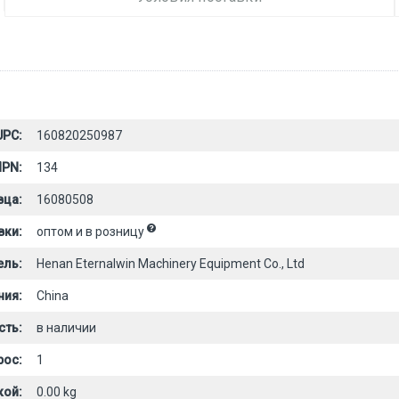
UPC:
160820250987
PN:
134
вца:
16080508
вки:
оптом и в розницу
ель:
Henan Eternalwin Machinery Equipment Co., Ltd
ния:
China
сть:
в наличии
рос:
1
кой:
0.00 kg