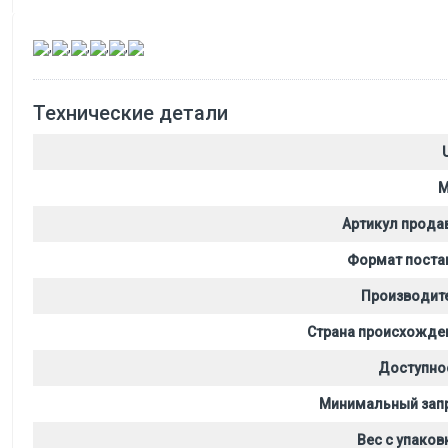
,
,
,
,
,
Технические детали
M
Артикул прода
Формат поста
Производит
Страна происхожде
Доступно
Минимальный зап
Вес с упаков