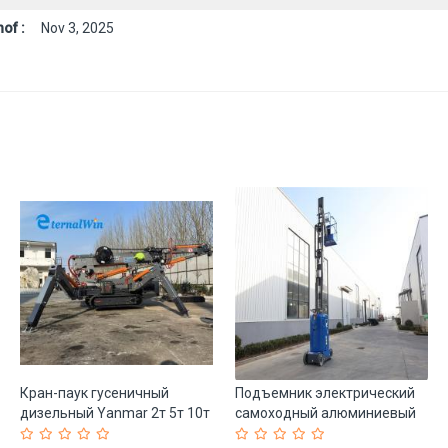
of :
Nov 3, 2025
Кран-паук гусеничный
Подъемник электрический
дизельный Yanmar 2т 5т 10т
самоходный алюминиевый
EPA (арт. 25-19081153)
10м компактный (арт. 25-