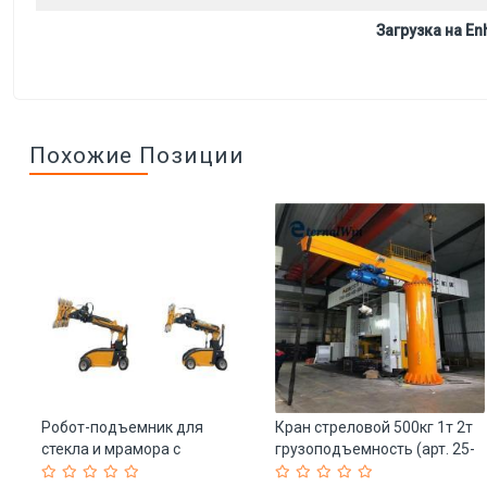
Загрузка на Enh
Похожие Позиции
Робот-подъемник для
Кран стреловой 500кг 1т 2т
стекла и мрамора с
грузоподъемность (арт. 25-
вакуумными присосками
19081421)