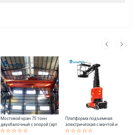
Мостовой кран 75 тонн
Платформа подъемная
П
двухбалочный с опорой (арт.
электрическая с мачтой и
те
25-19081099)
JIB для узких мест (арт. 25-
эл