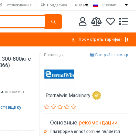
Отслеживание
Поддержка
RUB (₽)
Russian
Посмотреть тарифы!
Поставщик
Быстрый просмотр
 300-800кг с
366)
и:
оптом и в
Eternalwin Machinery
оставщику
Основные
рекомендации
Платформа enhof.com не является