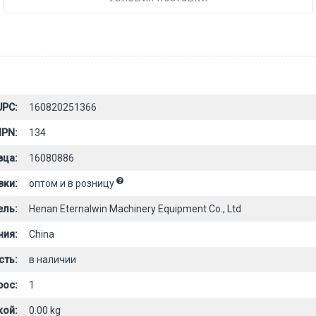
UPC:
160820251366
PN:
134
вца:
16080886
вки:
оптом и в розницу
ель:
Henan Eternalwin Machinery Equipment Co., Ltd
ния:
China
сть:
в наличии
рос:
1
кой:
0.00 kg