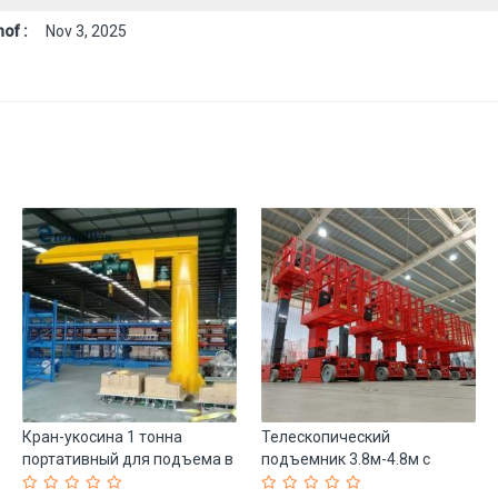
of :
Nov 3, 2025
Кран-укосина 1 тонна
Телескопический
портативный для подъема в
подъемник 3.8м-4.8м с
магазине (арт. 25-19081408)
ручным приводом (арт. 25-