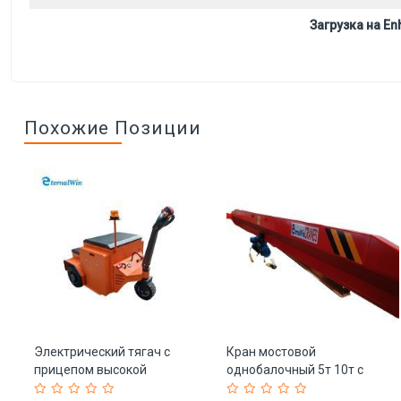
Загрузка на Enh
Похожие Позиции
Электрический тягач с
Кран мостовой
я
прицепом высокой
однобалочный 5т 10т с
мощности (арт. 25-
пультом (арт. 25-19081430)