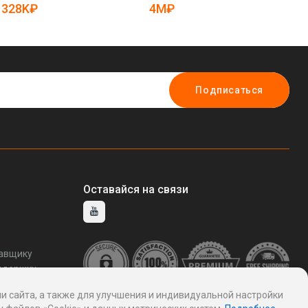
19080982)
19
328K₽
4M₽
2
Подписаться
Оставайся на связи
тавщику
ддержку
и сайта, а также для улучшения и индивидуальной настройки