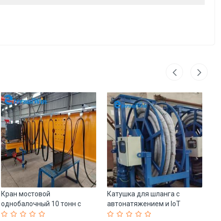
Кран мостовой
Катушка для шланга с
Гу
однобалочный 10 тонн с
автонатяжением и IoT
то
тележкой (арт. 25-19081070)
контролем (арт. 25-
ги