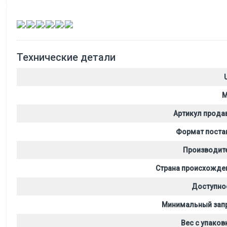
,
,
,
,
,
Технические детали
M
Артикул прода
Формат поста
Производит
Страна происхожде
Доступно
Минимальный зап
Вес с упаков