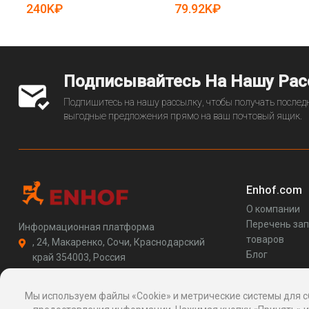
19081423)
240K₽
79.92K₽
Подписывайтесь На Нашу Ра
Подпишитесь на нашу рассылку, чтобы получать последн
выгодные предложения прямо на ваш почтовый ящик.
Enhof.com
О компании
Перечень за
Информационная платформа
товаров
, 24, Макаренко, Сочи, Краснодарский
Блог
край 354003, Россия
support@enhof.com
http://enhof.com
Мы используем файлы «Cookie» и метрические системы для с