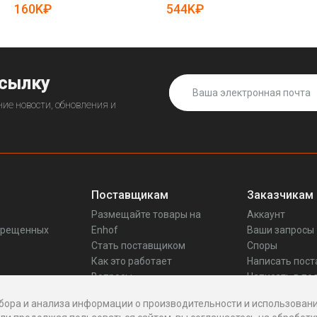
19081352)
160K₽
544K₽
ссылку
ие новости, обновления и
Поставщикам
Заказчикам
Размещайте товары на
Аккаунт
прещенных
Enhof
Ваши запросы
Стать поставщиком
Споры
Как это работает
Написать пос
Вопросы
Написать в по
Реквизиты
бора и анализа информации о производительности и использовани