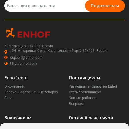
Подписаться
Информационная платформа
, 24, Макаренко, Сочи, Краснодарский край 354003, Россия
support@enhof.com
http://enhof.com
Enhof.com
Поставщикам
О компании
Размещайте товары на Enhof
Перечень запрещенных товаров
Стать поставщиком
Блог
Как это работает
Вопросы
Заказчикам
Оставайся на связи
Аккаунт