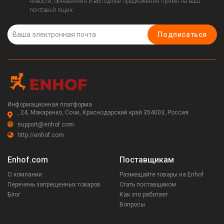
новости, обновления и выгодные предложения прямо на ваш
почтовый ящик.
Подписаться
Информационная платформа
, 24, Макаренко, Сочи, Краснодарский край 354003, Россия
support@enhof.com
http://enhof.com
Enhof.com
Поставщикам
О компании
Размещайте товары на Enhof
Перечень запрещенных товаров
Стать поставщиком
Блог
Как это работает
Вопросы