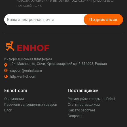
новости, обновления и выгодные предложения прямо на ваш
почтовый ящик.
Подписаться
Информационная платформа
, 24, Макаренко, Сочи, Краснодарский край 354003, Россия
support@enhof.com
http://enhof.com
Enhof.com
Поставщикам
О компании
Размещайте товары на Enhof
Перечень запрещенных товаров
Стать поставщиком
Блог
Как это работает
Вопросы