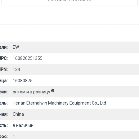
ели:
EW
UPC:
160820251355
PN:
134
вца:
16080875
вки:
оптом и в розницу
ель:
Henan Eternalwin Machinery Equipment Co., Ltd
ния:
China
сть:
в наличии
рос:
1