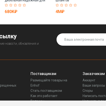
дизельная надежная для
шлангов
судов (арт. 25-19081286)
взрывозащищенная 4 (арт.
25-19080990)
680K₽
4M₽
ссылку
ие новости, обновления и
Поставщикам
Заказчикам
Размещайте товары на
Аккаунт
прещенных
Enhof
Ваши запросы
Стать поставщиком
Споры
Как это работает
Написать пос
Вопросы
Написать в по