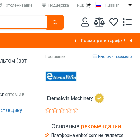
Отслеживание
Поддержка
RUB (₽)
Russian
Посмотреть тарифы!
Поставщик
Быстрый просмотр
льтом (арт.
и:
оптом и в
Eternalwin Machinery
оставщику
Основные
рекомендации
Платформа enhof.com не является