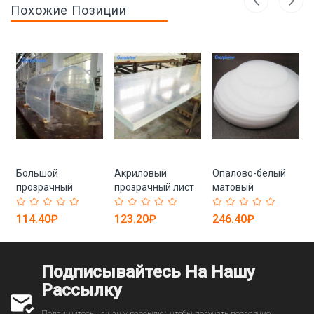
Похожие Позиции
Большой
Акриловый
Опалово-белый
а
прозрачный
прозрачный лист
матовый
акриловый лист,
для аквариума, 80
рассеиватель
30 - 60 мм
мм
PS/PMMA/PC
114.40₽
123.20₽
246.40₽
Подписывайтесь На Нашу
Рассылку
Подпишитесь на нашу рассылку, чтобы получать последние