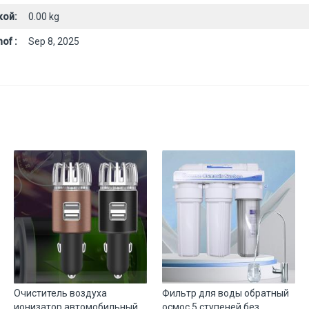
кой:
0.00 kg
of :
Sep 8, 2025
Очиститель воздуха
Фильтр для воды обратный
ионизатор автомобильный
осмос 5 ступеней без