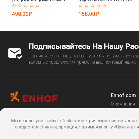
активированным углем (арт.
(арт. 25-5085090)
25-5085270)
498.00₽
158.00₽
Подписывайтесь На Нашу Ра
Подпишитесь на нашу рассылку, чтобы получать последн
выгодные предложения прямо на ваш почтовый ящик.
Enhof.com
О компании
Перечень за
Информационная платформа
товаров
, 24, Макаренко, Сочи, Краснодарский
Мы используем файлы «Cookie» и метрические системы для с
Блог
край 354003, Россия
предоставления информации. Нажимая кнопку «Принять» ил
support@enhof.com