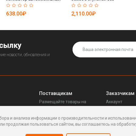
USB портативный (арт. 25-
электричества (арт. 25-
5085024)
5084908)
638.00₽
2,110.00₽
ссылку
ие новости, обновления и
Поставщикам
Заказчикам
Размещайте товары на
Аккаунт
прещенных
Enhof
Ваши запросы
Стать поставщиком
Споры
бора и анализа информации о производительности и использовани
Как это работает
Написать пос
и продолжая пользоваться сайтом, вы соглашаетесь на обработку
Вопросы
Написать в по
Реквизиты