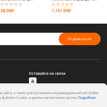
фильтра кухни 1/4 дюйма
черная (арт. 25-5084815)
пи
(арт. 25-5084860)
оч
28.00₽
1,151.00₽
1
Подписаться
Оставайся на связи
и сайта, а также для улучшения и индивидуальной настройки
тавщику
 файлов «Cookie» и данных метрических систем.
Подробнее
ддержку