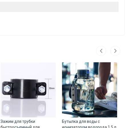
Зажим для трубки
Бутылка для воды с
Фи
быстросъемный для
ионизатором водорода 1.5 л
ст