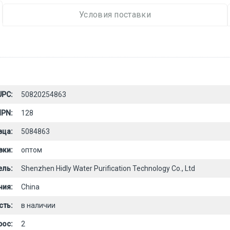
Условия поставки
UPC:
50820254863
PN:
128
вца:
5084863
вки:
оптом
ель:
Shenzhen Hidly Water Purification Technology Co., Ltd
ния:
China
сть:
в наличии
рос:
2