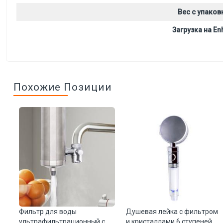
Вес с упаков
Загрузка на Enh
Похожие Позиции
го
Фильтр для воды
Душевая лейка с фильтром
т.
ультрафильтрационный с
и кристаллами 6 ступеней